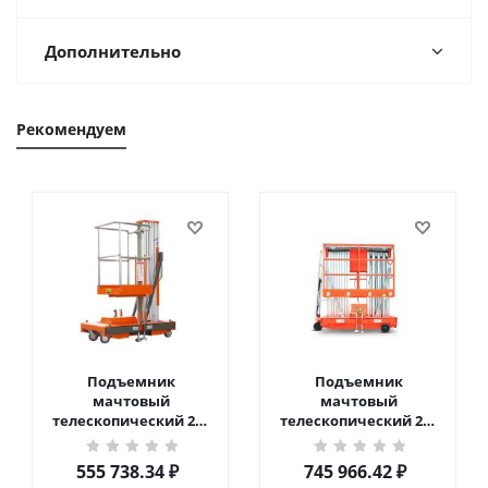
Дополнительно
Рекомендуем
Подъемник
Подъемник
мачтовый
мачтовый
телескопический 200
телескопический 200
кг 6 м TOR GTWY6-200S
кг 10 м TOR GTWY10-
DC 2-мачтовый
200S DC 2-мачтовый
555 738.34
₽
745 966.42
₽
(автономный) (G) в
(автономный) (N) в