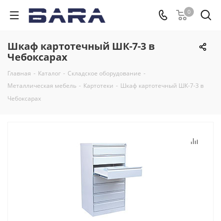
0
Шкаф картотечный ШК-7-3 в
Чебоксарах
Главная
-
Каталог
-
Складское оборудование
-
Металлическая мебель
-
Картотеки
-
Шкаф картотечный ШК-7-3 в
Чебоксарах