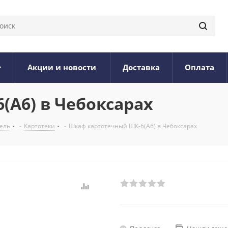
Акции и новости
Доставка
Оплата
A6) в Чебоксарах
ель
-
Картотеки
-
Шкаф картотечный ШК-6(A6) в Чебоксарах