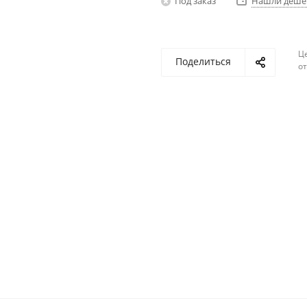
Под заказ
Нашли деше
Ц
Поделиться
о