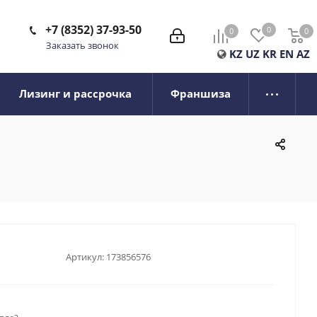
+7 (8352) 37-93-50
0
0
0
0
Заказать звонок
KZ
UZ
KR
EN
AZ
Лизинг и рассрочка
Франшиза
Артикул:
173856576