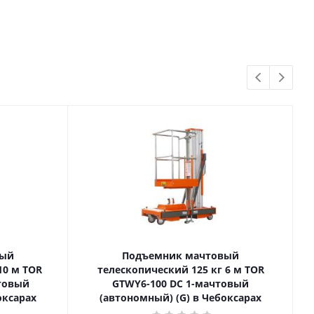
вый
Подъемник мачтовый
телескопический 125 кг 6 м TOR
товый
GTWY6-100 DC 1-мачтовый
оксарах
(автономный) (G) в Чебоксарах