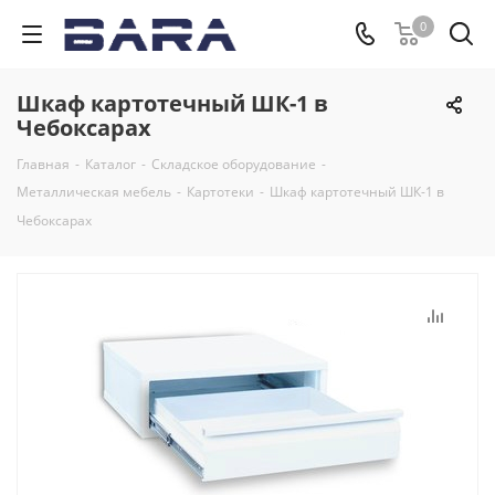
0
Шкаф картотечный ШК-1 в
Чебоксарах
Главная
-
Каталог
-
Складское оборудование
-
Металлическая мебель
-
Картотеки
-
Шкаф картотечный ШК-1 в
Чебоксарах