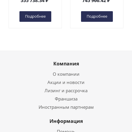
555 738.34
₽
745 966.42
₽
(автономный) (G) в
(автономный) (N) в
Чебоксарах
Чебоксарах
Подробнее
Подробнее
Компания
О компании
Акции и новости
Лизинг и рассрочка
Франшиза
Иностранным партнерам
Информация
Помощь