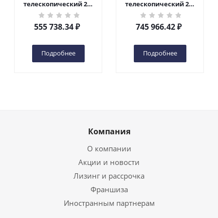
телескопический 200
телескопический 200
кг 6 м TOR GTWY6-200S
кг 10 м TOR GTWY10-
DC 2-мачтовый
200S DC 2-мачтовый
555 738.34
₽
745 966.42
₽
(автономный) (G) в
(автономный) (N) в
Чебоксарах
Чебоксарах
Подробнее
Подробнее
Компания
О компании
Акции и новости
Лизинг и рассрочка
Франшиза
Иностранным партнерам