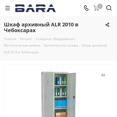
0
Шкаф архивный ALR 2010 в
Чебоксарах
Главная
-
Каталог
-
Складское оборудование
-
Металлическая мебель
-
Бухгалтерские шкафы
-
Шкаф архивный
ALR 2010 в Чебоксарах