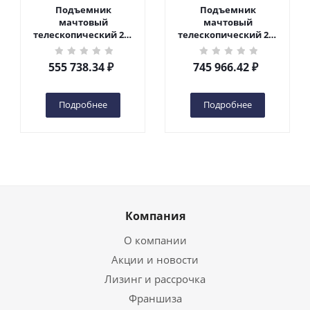
Подъемник
Подъемник
мачтовый
мачтовый
телескопический 200
телескопический 200
кг 6 м TOR GTWY6-200S
кг 10 м TOR GTWY10-
DC 2-мачтовый
200S DC 2-мачтовый
555 738.34
₽
745 966.42
₽
(автономный) (G) в
(автономный) (N) в
Чебоксарах
Чебоксарах
Подробнее
Подробнее
Компания
О компании
Акции и новости
Лизинг и рассрочка
Франшиза