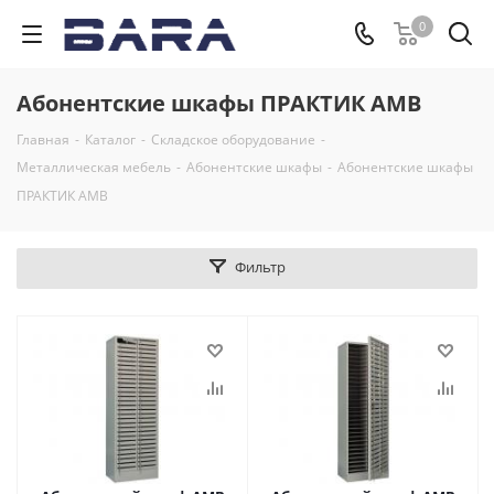
0
Абонентские шкафы ПРАКТИК AMB
Главная
-
Каталог
-
Складское оборудование
-
Металлическая мебель
-
Абонентские шкафы
-
Абонентские шкафы
ПРАКТИК AMB
Фильтр