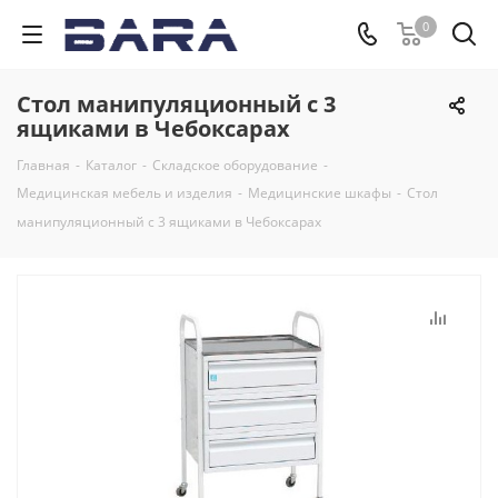
0
Стол манипуляционный c 3
ящиками в Чебоксарах
Главная
-
Каталог
-
Складское оборудование
-
Медицинская мебель и изделия
-
Медицинские шкафы
-
Стол
манипуляционный c 3 ящиками в Чебоксарах