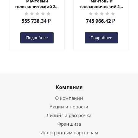
мачтовый
мачтовый
телескопический 200
телескопический 200
кг 6 м TOR GTWY6-200S
кг 10 м TOR GTWY10-
DC 2-мачтовый
200S DC 2-мачтовый
555 738.34
₽
745 966.42
₽
(автономный) (G) в
(автономный) (N) в
Чебоксарах
Чебоксарах
Подробнее
Подробнее
Компания
О компании
Акции и новости
Лизинг и рассрочка
Франшиза
Иностранным партнерам