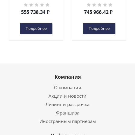
кг 6 м TOR GTWY6-200S
кг 10 м TOR GTWY10-
DC 2-мачтовый
200S DC 2-мачтовый
555 738.34
₽
745 966.42
₽
(автономный) (G) в
(автономный) (N) в
Чебоксарах
Чебоксарах
Подробнее
Подробнее
Компания
О компании
Акции и новости
Лизинг и рассрочка
Франшиза
Иностранным партнерам