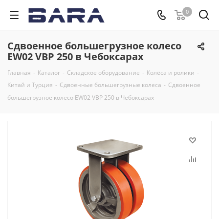
0
Сдвоенное большегрузное колесо
EW02 VBP 250 в Чебоксарах
Главная
-
Каталог
-
Складское оборудование
-
Колёса и ролики
-
Китай и Турция
-
Сдвоенные большегрузные колеса
-
Сдвоенное
большегрузное колесо EW02 VBP 250 в Чебоксарах