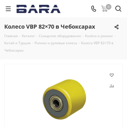
0
Колесо VBP 82×70 в Чебоксарах
Главная
-
Каталог
-
Складское оборудование
-
Колёса и ролики
-
Китай и Турция
-
Ролики и рулевые колеса
-
Колесо VBP 82×70 в
Чебоксарах