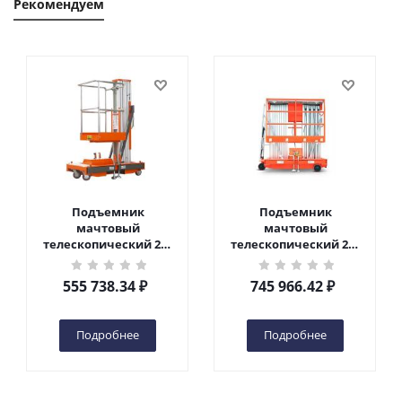
Рекомендуем
Подъемник
Подъемник
мачтовый
мачтовый
телескопический 200
телескопический 200
кг 6 м TOR GTWY6-200S
кг 10 м TOR GTWY10-
DC 2-мачтовый
200S DC 2-мачтовый
555 738.34
₽
745 966.42
₽
(автономный) (G) в
(автономный) (N) в
Чебоксарах
Чебоксарах
Подробнее
Подробнее