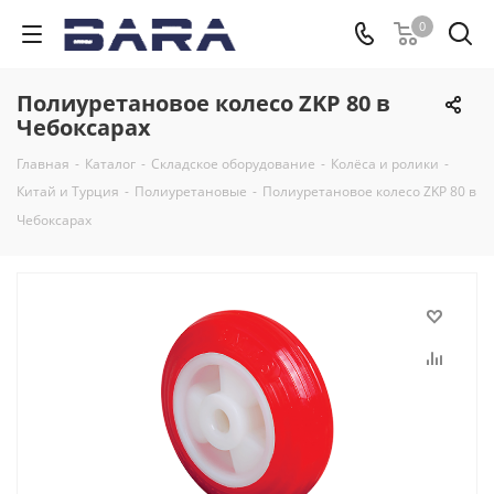
0
Полиуретановое колесо ZKP 80 в
Чебоксарах
Главная
-
Каталог
-
Складское оборудование
-
Колёса и ролики
-
Китай и Турция
-
Полиуретановые
-
Полиуретановое колесо ZKP 80 в
Чебоксарах