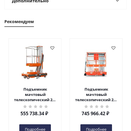
Дополнительно
Рекомендуем
Подъемник
Подъемник
мачтовый
мачтовый
телескопический 200
телескопический 200
кг 6 м TOR GTWY6-200S
кг 10 м TOR GTWY10-
DC 2-мачтовый
200S DC 2-мачтовый
555 738.34
₽
745 966.42
₽
(автономный) (G) в
(автономный) (N) в
Чебоксарах
Чебоксарах
Подробнее
Подробнее