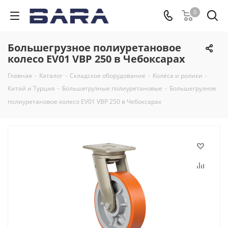
0
Большегрузное полиуретановое
колесо EV01 VBP 250 в Чебоксарах
Главная
-
Каталог
-
Складское оборудование
-
Колёса и ролики
-
Китай и Турция
-
Большегрузные полиуретановые
-
Большегрузное
полиуретановое колесо EV01 VBP 250 в Чебоксарах