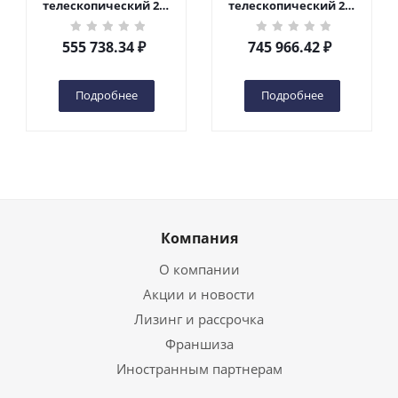
телескопический 200
телескопический 200
кг 6 м TOR GTWY6-200S
кг 10 м TOR GTWY10-
DC 2-мачтовый
200S DC 2-мачтовый
555 738.34
₽
745 966.42
₽
(автономный) (G) в
(автономный) (N) в
Чебоксарах
Чебоксарах
Подробнее
Подробнее
Компания
О компании
Акции и новости
Лизинг и рассрочка
Франшиза
Иностранным партнерам