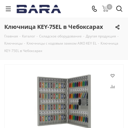
0
Ключница KEY-75EL в Чебоксарах
Главная
-
Каталог
-
Складское оборудование
-
Другая продукция
-
Ключницы
-
Ключницы с кодовым замком AIKO KEY EL
-
Ключница
KEY-75EL в Чебоксарах