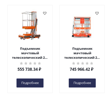
Подъемник
Подъемник
мачтовый
мачтовый
телескопический 200
телескопический 200
кг 6 м TOR GTWY6-200S
кг 10 м TOR GTWY10-
DC 2-мачтовый
200S DC 2-мачтовый
555 738.34
₽
745 966.42
₽
(автономный) (G) в
(автономный) (N) в
Чебоксарах
Чебоксарах
Подробнее
Подробнее