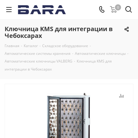
0
Ключница KMS для интеграции в
Чебоксарах
Главная
-
Каталог
-
Складское оборудование
-
Автоматические системы хранения
-
Автоматические ключницы
-
Автоматические ключницы VALBERG
-
Ключница KMS для
интеграции в Чебоксарах