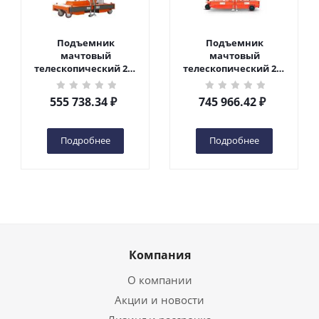
Подъемник
Подъемник
мачтовый
мачтовый
телескопический 200
телескопический 200
кг 6 м TOR GTWY6-200S
кг 10 м TOR GTWY10-
DC 2-мачтовый
200S DC 2-мачтовый
555 738.34
₽
745 966.42
₽
(автономный) (G) в
(автономный) (N) в
Чебоксарах
Чебоксарах
Подробнее
Подробнее
Компания
О компании
Акции и новости