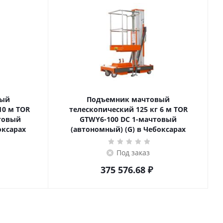
вый
Подъемник мачтовый
телескопический 125 кг 6 м TOR
товый
GTWY6-100 DC 1-мачтовый
оксарах
(автономный) (G) в Чебоксарах
Под заказ
375 576.68
₽