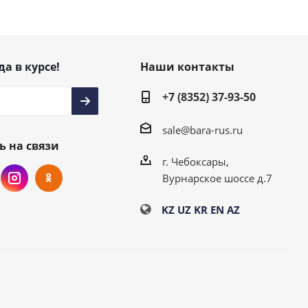
да в курсе!
Наши контакты
+7 (8352) 37-93-50
sale@bara-rus.ru
ь на связи
г. Чебоксары,
Вурнарское шоссе д.7
KZ
UZ
KR
EN
AZ