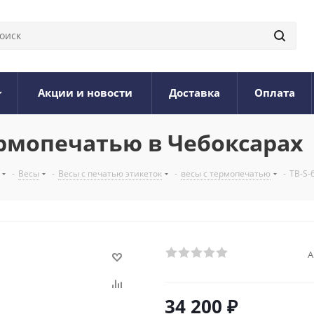
Акции и новости
Доставка
Оплата
термопечатью в Чебоксарах
-
Весы
-
Весы с печатью этикеток
-
весы с термопечатью
-
ТВ-S-
А
34 200
₽