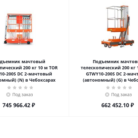
дъемник мачтовый
Подъемник мачто
ский 200 кг 10 м TOR
телескопический 200 кг 10 м TOR
10-200S DC 2-мачтовый
GTWY10-200S DC 2-мач
омный) (N) в Чебоксарах
(автономный) (G) в Чеб
Под заказ
Под заказ
745 966.42
₽
662 452.10
₽