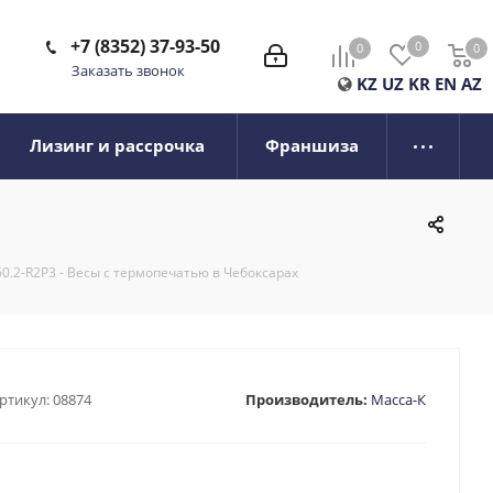
+7 (8352) 37-93-50
0
0
0
0
Заказать звонок
KZ
UZ
KR
EN
AZ
Лизинг и рассрочка
Франшиза
60.2-R2P3 - Весы с термопечатью в Чебоксарах
ртикул:
08874
Производитель:
Масса-К