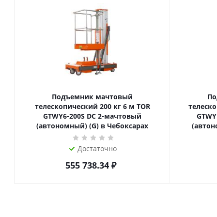
Подъемник мачтовый
По
телескопический 200 кг 6 м TOR
телескопиче
GTWY6-200S DC 2-мачтовый
GTWY
(автономный) (G) в Чебоксарах
(автон
Достаточно
555 738.34
₽