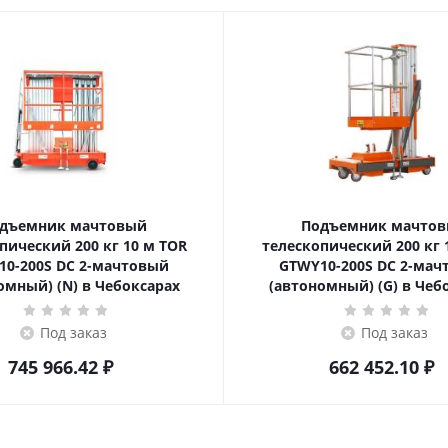
дъемник мачтовый
Подъемник мачто
ский 200 кг 10 м TOR
телескопический 200 кг 10 м TOR
10-200S DC 2-мачтовый
GTWY10-200S DC 2-мач
омный) (N) в Чебоксарах
(автономный) (G) в Чеб
Под заказ
Под заказ
745 966.42
₽
662 452.10
₽