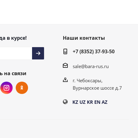
да в курсе!
Наши контакты
+7 (8352) 37-93-50
sale@bara-rus.ru
ь на связи
г. Чебоксары,
Вурнарское шоссе д.7
KZ
UZ
KR
EN
AZ