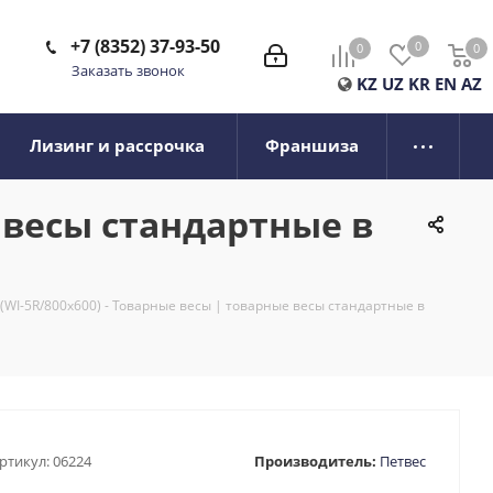
+7 (8352) 37-93-50
0
0
0
0
Заказать звонок
KZ
UZ
KR
EN
AZ
Лизинг и рассрочка
Франшиза
е весы стандартные в
 (WI-5R/800х600) - Товарные весы | товарные весы стандартные в
ртикул:
06224
Производитель:
Петвес