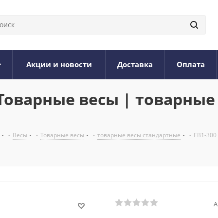
Акции и новости
Доставка
Оплата
 - Товарные весы | товарны
-
Весы
-
Товарные весы
-
товарные весы стандартные
-
ЕВ1-300
А