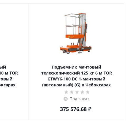
вый
Подъемник мачтовый
телескопический 125 кг 6 м TOR
товый
GTWY6-100 DC 1-мачтовый
оксарах
(автономный) (G) в Чебоксарах
Под заказ
375 576.68
₽