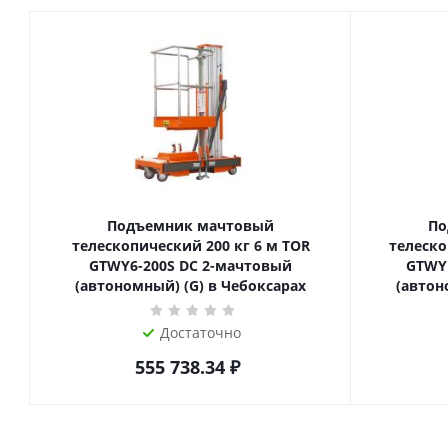
Подъемник мачтовый
По
телескопический 200 кг 6 м TOR
телескопиче
GTWY6-200S DC 2-мачтовый
GTWY
(автономный) (G) в Чебоксарах
(автон
Достаточно
555 738.34
₽