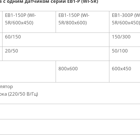
с одним датчиком серии EB1-P (WI-5R)
ЕВ1-150Р (WI-
ЕВ1-150Р (WI-
ЕВ1-300Р (W
5R/600х450)
5R/800х600)
5R/600х450)
60/150
150/300
20/50
50/100
800х600
600х450
лятор
ка (220/50 В/Гц)