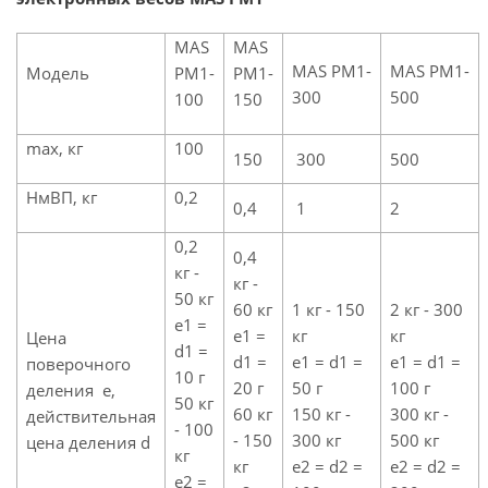
MAS
MAS
MAS PM1-
MAS PM1-
Модель
PM1-
PM1-
300
500
100
150
max, кг
100
150
300
500
НмВП, кг
0,2
0,4
1
2
0,2
0,4
кг -
кг -
50 кг
60 кг
1 кг - 150
2 кг - 300
e1 =
e1 =
кг
кг
Цена
d1 =
d1 =
e1 = d1 =
e1 = d1 =
поверочного
10 г
20 г
50 г
100 г
деления e,
50 кг
60 кг
150 кг -
300 кг -
действительная
- 100
- 150
300 кг
500 кг
цена деления d
кг
кг
e2 = d2 =
e2 = d2 =
e2 =