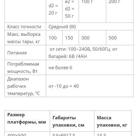
e2 =
100 г
200 г
d2 =
d2 =
20 г
50 г
Класс точности
Средний (III)
Макс. выборка
100
150
300
500
массы тары, кг
от сети: 100~240В, 50/60Гц от
Питание
батарей: 6В /4АН
Потребляемая
не более 6
мощность, Вт
Диапазон
рабочих
от -10 до + 40
температур, °C
Размер
Габариты
Масса
платформы, мм
упаковки, см
упаковки, кг
400х500
53х8917,5
15,5