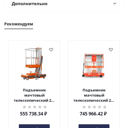
Дополнительно
Рекомендуем
Подъемник
Подъемник
мачтовый
мачтовый
телескопический 200
телескопический 200
кг 6 м TOR GTWY6-200S
кг 10 м TOR GTWY10-
DC 2-мачтовый
200S DC 2-мачтовый
555 738.34
₽
745 966.42
₽
(автономный) (G) в
(автономный) (N) в
Чебоксарах
Чебоксарах