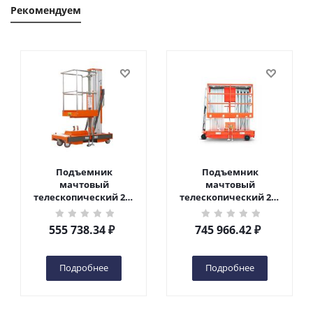
Рекомендуем
Подъемник
Подъемник
мачтовый
мачтовый
телескопический 200
телескопический 200
кг 6 м TOR GTWY6-200S
кг 10 м TOR GTWY10-
DC 2-мачтовый
200S DC 2-мачтовый
555 738.34
₽
745 966.42
₽
(автономный) (G) в
(автономный) (N) в
Чебоксарах
Чебоксарах
Подробнее
Подробнее