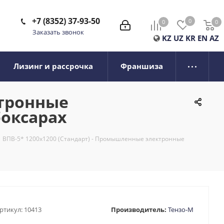
+7 (8352) 37-93-50
0
0
0
0
Заказать звонок
KZ
UZ
KR
EN
AZ
Лизинг и рассрочка
Франшиза
ктронные
боксарах
ВПВ-5* 1200х1200 (Стандарт) - Промышленные электронные
ртикул:
10413
Производитель:
Тензо-М