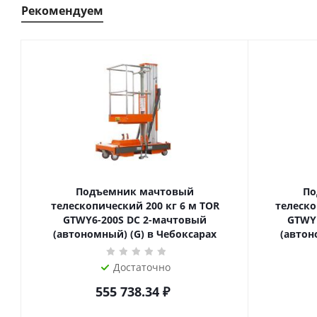
Рекомендуем
Подъемник мачтовый
По
телескопический 200 кг 6 м TOR
телескопиче
GTWY6-200S DC 2-мачтовый
GTWY
(автономный) (G) в Чебоксарах
(автон
Достаточно
555 738.34
₽