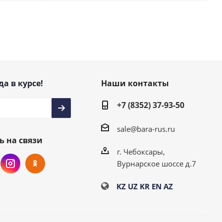
да в курсе!
Наши контакты
+7 (8352) 37-93-50
sale@bara-rus.ru
ь на связи
г. Чебоксары,
Вурнарское шоссе д.7
KZ
UZ
KR
EN
AZ