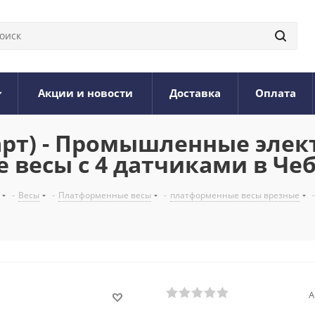
Акции и новости
Доставка
Оплата
дарт) - Промышленные эле
весы с 4 датчиками в Че
-
Весы
-
Платформенные весы
-
платформенные весы врезные
-
А