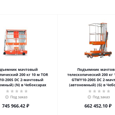
дъемник мачтовый
Подъемник мачто
ский 200 кг 10 м TOR
телескопический 200 кг 10 м TOR
10-200S DC 2-мачтовый
GTWY10-200S DC 2-мач
омный) (N) в Чебоксарах
(автономный) (G) в Чеб
Под заказ
Под заказ
745 966.42
₽
662 452.10
₽