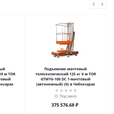
вый
Подъемник мачтовый
телескопический 125 кг 6 м TOR
товый
GTWY6-100 DC 1-мачтовый
оксарах
(автономный) (G) в Чебоксарах
Под заказ
375 576.68
₽