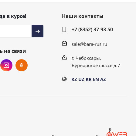
да в курсе!
Наши контакты
+7 (8352) 37-93-50
sale@bara-rus.ru
ь на связи
г. Чебоксары,
Вурнарское шоссе д.7
KZ
UZ
KR
EN
AZ