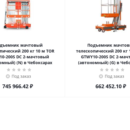
дъемник мачтовый
Подъемник мачто
ский 200 кг 10 м TOR
телескопический 200 кг 10 м TOR
10-200S DC 2-мачтовый
GTWY10-200S DC 2-мач
омный) (N) в Чебоксарах
(автономный) (G) в Чеб
Под заказ
Под заказ
745 966.42
₽
662 452.10
₽