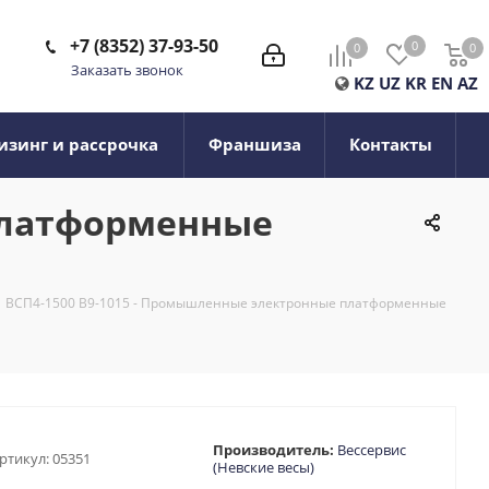
+7 (8352) 37-93-50
0
0
0
0
Заказать звонок
KZ
UZ
KR
EN
AZ
изинг и рассрочка
Франшиза
Контакты
платформенные
ВСП4-1500 В9-1015 - Промышленные электронные платформенные
Производитель:
Вессервис
ртикул:
05351
(Невские весы)