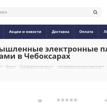
Акции и новости
Доставка
Оплата
Л
ромышленные электронные 
ками в Чебоксарах
-
Весы
-
Платформенные весы
-
платформенные весы врезные
-
А