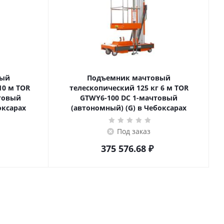
вый
Подъемник мачтовый
телескопический 125 кг 6 м TOR
товый
GTWY6-100 DC 1-мачтовый
оксарах
(автономный) (G) в Чебоксарах
Под заказ
375 576.68
₽