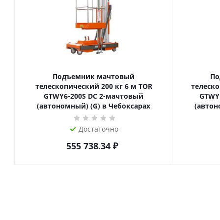
Подъемник мачтовый
По
телескопический 200 кг 6 м TOR
телескопиче
GTWY6-200S DC 2-мачтовый
GTWY
(автономный) (G) в Чебоксарах
(автон
Достаточно
555 738.34
₽