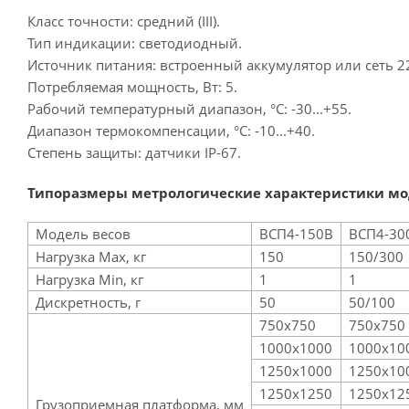
Класс точности: средний (III).
Тип индикации: светодиодный.
Источник питания: встроенный аккумулятор или сеть 22
Потребляемая мощность, Вт: 5.
Рабочий температурный диапазон, °С: -30...+55.
Диапазон термокомпенсации, °С: -10...+40.
Степень защиты: датчики IP-67.
Типоразмеры метрологические характеристики мо
Модель весов
ВСП4-150В
ВСП4-30
Нагрузка Max, кг
150
150/300
Нагрузка Min, кг
1
1
Дискретность, г
50
50/100
750х750
750х750
1000х1000
1000х10
1250х1000
1250х10
1250х1250
1250х12
Грузоприемная платформа, мм