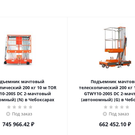
дъемник мачтовый
Подъемник мачто
ский 200 кг 10 м TOR
телескопический 200 кг 10 м TOR
10-200S DC 2-мачтовый
GTWY10-200S DC 2-мач
омный) (N) в Чебоксарах
(автономный) (G) в Чеб
Под заказ
Под заказ
745 966.42
₽
662 452.10
₽