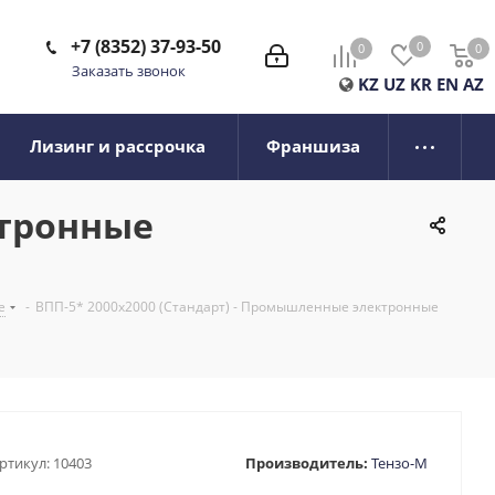
+7 (8352) 37-93-50
0
0
0
0
Заказать звонок
KZ
UZ
KR
EN
AZ
Лизинг и рассрочка
Франшиза
ктронные
е
-
ВПП-5* 2000х2000 (Стандарт) - Промышленные электронные
ртикул:
10403
Производитель:
Тензо-М