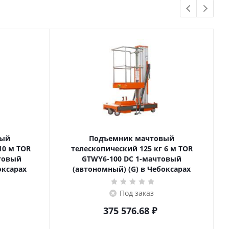
вый
Подъемник мачтовый
телескопический 125 кг 6 м TOR
товый
GTWY6-100 DC 1-мачтовый
оксарах
(автономный) (G) в Чебоксарах
Под заказ
375 576.68
₽