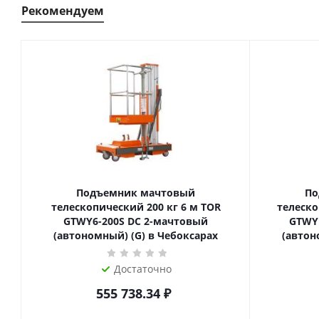
Рекомендуем
Подъемник мачтовый
По
телескопический 200 кг 6 м TOR
телескопиче
GTWY6-200S DC 2-мачтовый
GTWY
(автономный) (G) в Чебоксарах
(автон
Достаточно
555 738.34
₽