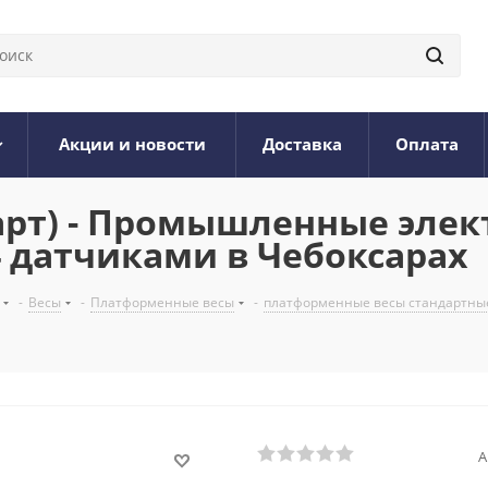
Акции и новости
Доставка
Оплата
дарт) - Промышленные эле
 датчиками в Чебоксарах
-
Весы
-
Платформенные весы
-
платформенные весы стандартны
А