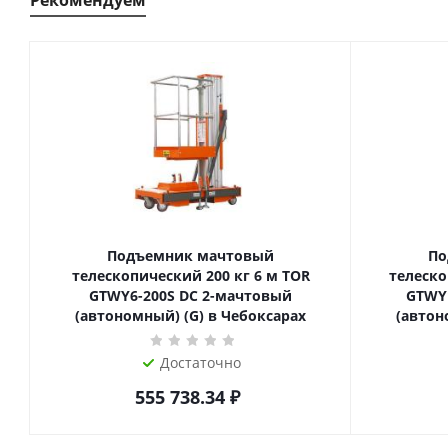
Рекомендуем
Подъемник мачтовый
По
телескопический 200 кг 6 м TOR
телескопиче
GTWY6-200S DC 2-мачтовый
GTWY
(автономный) (G) в Чебоксарах
(автон
Достаточно
555 738.34
₽