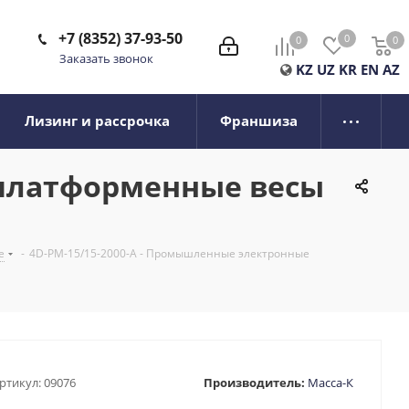
+7 (8352) 37-93-50
0
0
0
0
Заказать звонок
KZ
UZ
KR
EN
AZ
Лизинг и рассрочка
Франшиза
 платформенные весы
е
-
4D-PM-15/15-2000-A - Промышленные электронные
ртикул:
09076
Производитель:
Масса-К