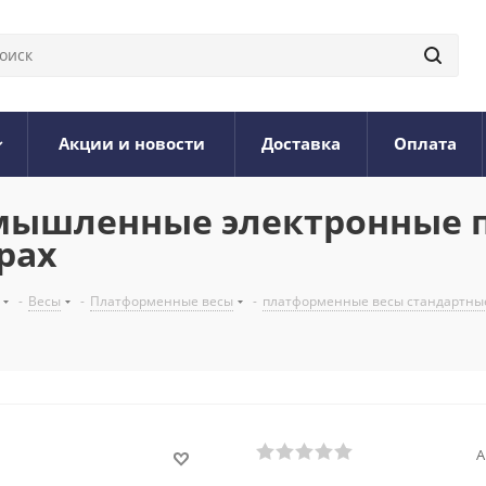
Акции и новости
Доставка
Оплата
Промышленные электронные
рах
-
Весы
-
Платформенные весы
-
платформенные весы стандартны
А