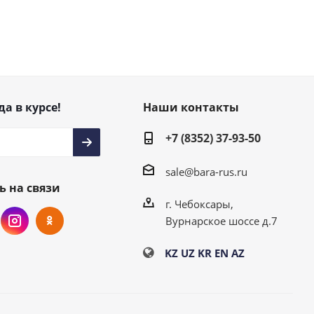
да в курсе!
Наши контакты
+7 (8352) 37-93-50
sale@bara-rus.ru
ь на связи
г. Чебоксары,
Вурнарское шоссе д.7
KZ
UZ
KR
EN
AZ