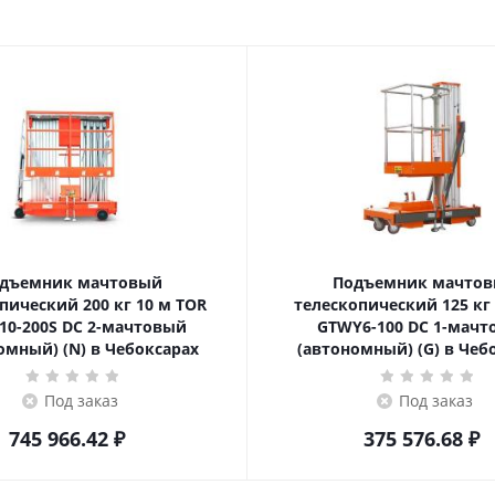
дъемник мачтовый
Подъемник мачто
ский 200 кг 10 м TOR
телескопический 125 кг 6 м TOR
10-200S DC 2-мачтовый
GTWY6-100 DC 1-мач
омный) (N) в Чебоксарах
(автономный) (G) в Чеб
Под заказ
Под заказ
745 966.42
₽
375 576.68
₽