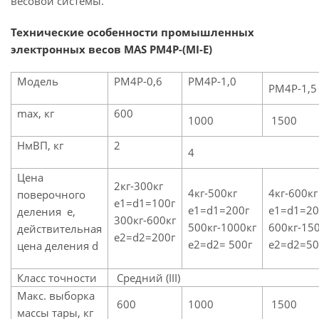
весовой системы.
Технические особенности промышленных
электронных весов MAS PM4P
-(MI-E)
Модель
PM4P-0,6
PM4P-1,0
PM4P-1,5
max, кг
600
1000
1500
НмВП, кг
2
4
Цена
2кг-300кг
4кг-500кг
4кг-600кг
поверочного
e1=d1=100г
e1=d1=200г
e1=d1=20
деления e,
300кг-600кг
500кг-1000кг
600кг-15
действительная
e2=d2=200г
e2=d2= 500г
e2=d2=50
цена деления d
Класс точности
Средний (III)
Макс. выборка
600
1000
1500
массы тары, кг