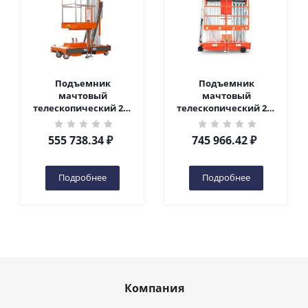
Подъемник
Подъемник
мачтовый
мачтовый
телескопический 200
телескопический 200
кг 6 м TOR GTWY6-200S
кг 10 м TOR GTWY10-
DC 2-мачтовый
200S DC 2-мачтовый
555 738.34
₽
745 966.42
₽
(автономный) (G) в
(автономный) (N) в
Чебоксарах
Чебоксарах
Подробнее
Подробнее
Компания