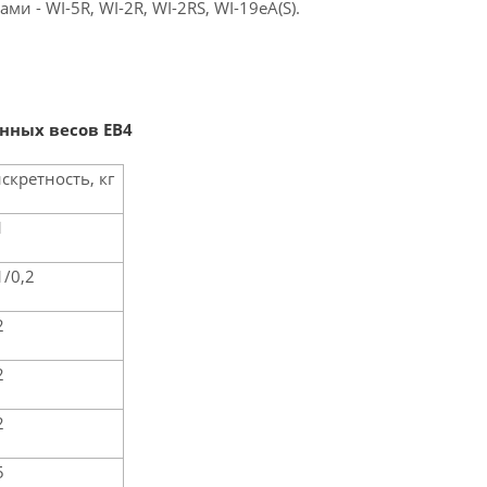
 - WI-5R, WI-2R, WI-2RS, WI-19eA(S).
нных весов ЕВ4
скретность, кг
1
1/0,2
2
2
2
5