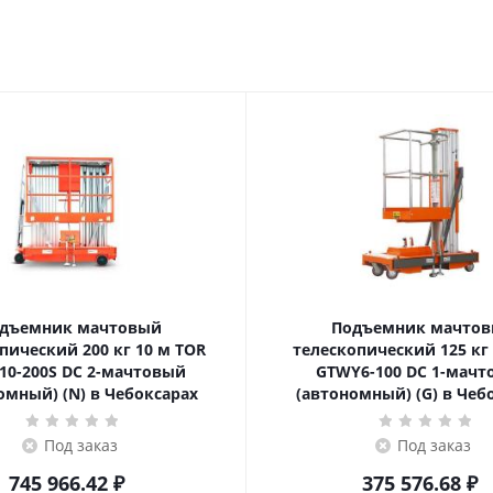
дъемник мачтовый
Подъемник мачто
ский 200 кг 10 м TOR
телескопический 125 кг 6 м TOR
10-200S DC 2-мачтовый
GTWY6-100 DC 1-мач
омный) (N) в Чебоксарах
(автономный) (G) в Чеб
Под заказ
Под заказ
745 966.42
₽
375 576.68
₽