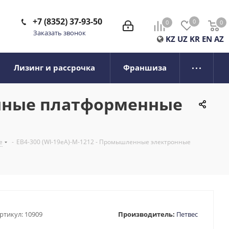
+7 (8352) 37-93-50
0
0
0
0
Заказать звонок
KZ
UZ
KR
EN
AZ
Лизинг и рассрочка
Франшиза
онные платформенные
е
-
ЕВ4-300 (WI-19eA)-М-1212 - Промышленные электронные
ртикул:
10909
Производитель:
Петвес