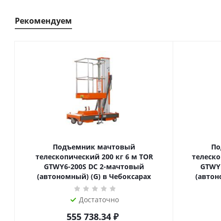
Рекомендуем
Подъемник мачтовый
По
телескопический 200 кг 6 м TOR
телескопиче
GTWY6-200S DC 2-мачтовый
GTWY
(автономный) (G) в Чебоксарах
(автон
Достаточно
555 738.34
₽