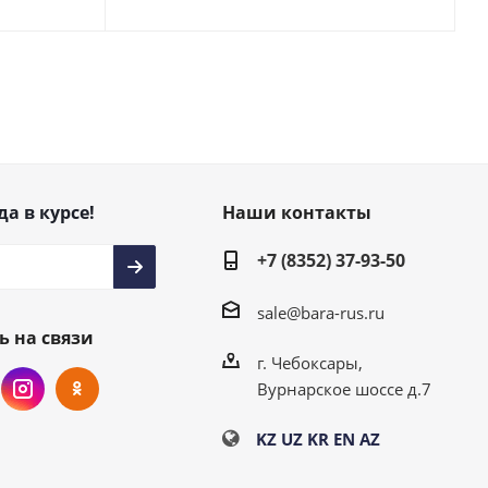
да в курсе!
Наши контакты
+7 (8352) 37-93-50
sale@bara-rus.ru
ь на связи
г. Чебоксары,
Вурнарское шоссе д.7
KZ
UZ
KR
EN
AZ