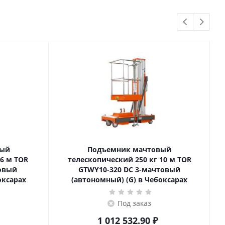
вый
Подъемник мачтовый
телескопический 250 кг 10 м TOR
товый
GTWY10-320 DC 3-мачтовый
оксарах
(автономный) (G) в Чебоксарах
Под заказ
1 012 532.90
₽