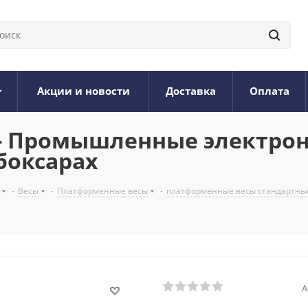
Акции и новости
Доставка
Оплата
12 - Промышленные электр
боксарах
-
Весы
-
Платформенные весы
-
платформенные весы стандартны
А