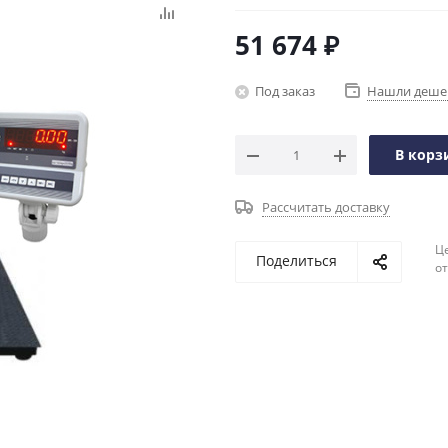
51 674
₽
Под заказ
Нашли деше
В корз
Рассчитать доставку
Ц
Поделиться
о