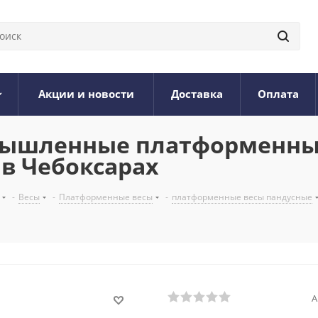
Акции и новости
Доставка
Оплата
омышленные платформенны
 в Чебоксарах
-
Весы
-
Платформенные весы
-
платформенные весы пандусные
А