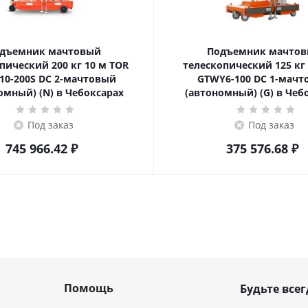
дъемник мачтовый
Подъемник мачто
ский 200 кг 10 м TOR
телескопический 125 кг 6 м TOR
10-200S DC 2-мачтовый
GTWY6-100 DC 1-мач
омный) (N) в Чебоксарах
(автономный) (G) в Чеб
Под заказ
Под заказ
745 966.42
₽
375 576.68
₽
Помощь
Будьте всег