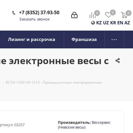
+7 (8352) 37-93-50
0
0
0
0
Заказать звонок
KZ
UZ
KR
EN
AZ
Лизинг и рассрочка
Франшиза
е электронные весы с
-
ВСП4-1500 Н9-1515 - Промышленные платформенные
Производитель:
Вессервис
ртикул:
03257
(Невские весы)