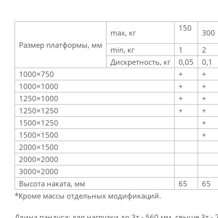
150
max, кг
300
Размер платформы, мм
min, кг
1
2
Дискретность, кг
0,05
0,1
1000×750
+
+
1000×1000
+
+
1250×1000
+
+
1250×1250
+
+
1500×1250
+
1500×1500
+
2000×1500
2000×2000
3000×2000
Высота наката, мм
65
65
*Кроме массы отдельных модификаций.
Длина пандуса: для нагрузки до 3т - 560 мм, свыше 3т - 