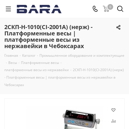
0
2СКП-Н-1010(CI-2001A) (нерж) -
Платформенные весы |
платформенные весы из
нержавейки в Чебоксарах
Главная
-
Каталог
-
Промышленное оборудование и комплектующие
-
Весы
-
Платформенные весы
-
платформенные весы из нержавейки
-
2СКП-Н-1010(CI-2001A) (нерж)
- Платформенные весы | платформенные весы из нержавейки в
Чебоксарах