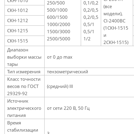
СКН-1010
250/500
0,1/0,2
(все
500/1000
0,2/0,5
СКН-1012
модели),
600/1500
0,2/0,5
СКН-1212
CI-2400BC
1000/2000
0,5/1
(1СКН-1515
СКН-1215
1500/3000
0,5/1
и
2500/5000
1/2
СКН-1515
2СКН-1515)
Диапазон
выборки массы
от 0 до max
тары
Тип измерения
тензометрический
Класс точности
весов по ГОСТ
(средний) III
29329-92
Источник
электрического
от сети 220 В, 50 Гц
питания
Время
стабилизации
3