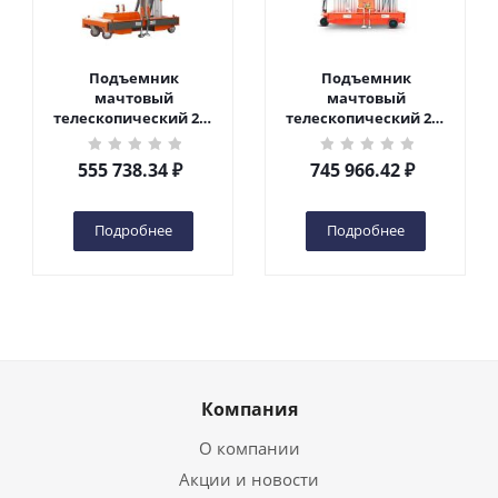
Подъемник
Подъемник
мачтовый
мачтовый
телескопический 200
телескопический 200
кг 6 м TOR GTWY6-200S
кг 10 м TOR GTWY10-
DC 2-мачтовый
200S DC 2-мачтовый
555 738.34
₽
745 966.42
₽
(автономный) (G) в
(автономный) (N) в
Чебоксарах
Чебоксарах
Подробнее
Подробнее
Компания
О компании
Акции и новости