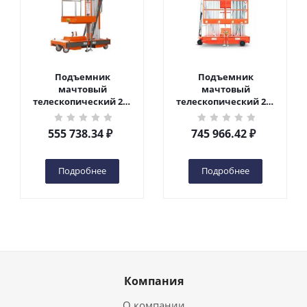
Подъемник
Подъемник
мачтовый
мачтовый
телескопический 200
телескопический 200
кг 6 м TOR GTWY6-200S
кг 10 м TOR GTWY10-
DC 2-мачтовый
200S DC 2-мачтовый
555 738.34
₽
745 966.42
₽
(автономный) (G) в
(автономный) (N) в
Чебоксарах
Чебоксарах
Подробнее
Подробнее
Компания
О компании