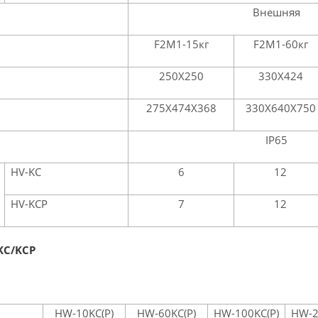
Внешняя
F2M1-15кг
F2M1-60кг
250Х250
330Х424
275Х474Х368
330Х640Х750
IP65
HV-KC
6
12
HV-KCP
7
12
KC/KCP
HW-10KC(P)
HW-60KC(P)
HW-100KC(P)
HW-2