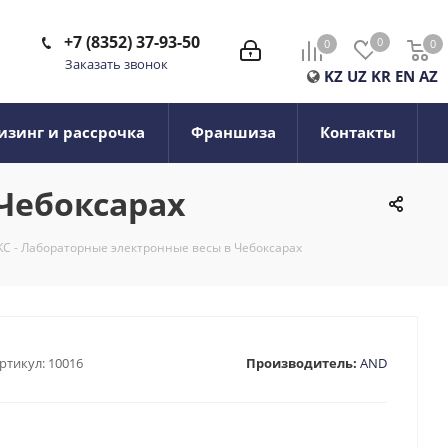
+7 (8352) 37-93-50
0
0
0
0
Заказать звонок
KZ
UZ
KR
EN
AZ
изинг и рассрочка
Франшиза
Контакты
 Чебоксарах
C - Лабораторные электронные весы в Чебоксарах
ртикул:
10016
Производитель:
AND