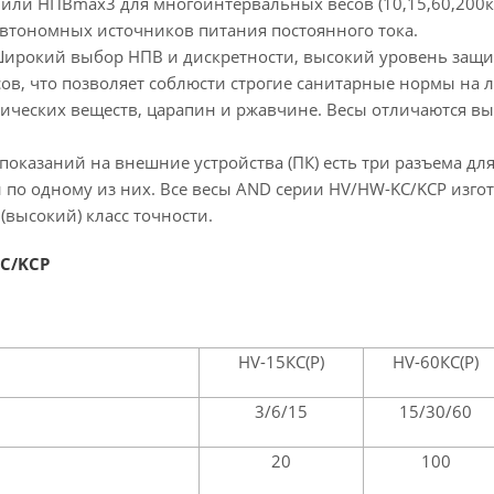
или НПВmax3 для многоинтервальных весов (10,15,60,200кг
я автономных источников питания постоянного тока.
ирокий выбор НПВ и дискретности, высокий уровень защит
ов, что позволяет соблюсти строгие санитарные нормы на 
ических веществ, царапин и ржавчине. Весы отличаются вы
показаний на внешние устройства (ПК) есть три разъема дл
и по одному из них. Все весы AND серии HV/HW-KC/KCP изго
 (высокий) класс точности.
KC/KCP
HV-15КС(Р)
HV-60КС(Р)
3/6/15
15/30/60
20
100