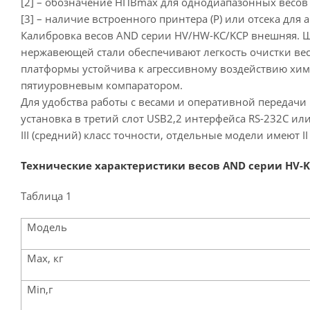
[2] – обозначение НПВmax для однодиапазонных весов 
[3] – наличие встроенного принтера (Р) или отсека дл
Калибровка весов AND серии HV/HW-KC/KCP внешняя. Ш
нержавеющей стали обеспечивают легкость очистки вес
платформы устойчива к агрессивному воздействию хим
пятиуровневым компаратором.
Для удобства работы с весами и оперативной передачи 
установка в третий слот USB2,2 интерфейса RS-232C ил
III (средний) класс точности, отдельные модели имеют II
Технические характеристики весов AND серии HV-
Таблица 1
Модель
Max, кг
Min,г