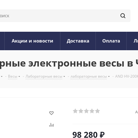
Акции и новости
Доставка
Оплата
Л
орные электронные весы в
-
Весы
-
Лабораторные весы
-
лабораторные весы
-
AND HV-200K
А
98 280
₽