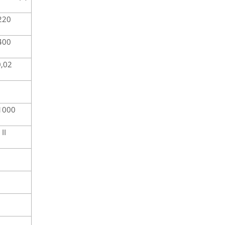
220
400
0,02
1000
II