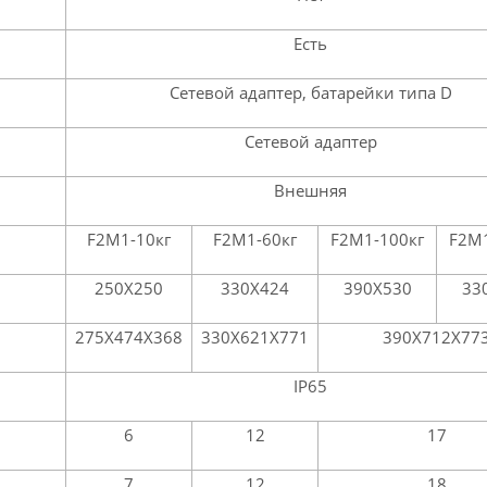
Есть
Сетевой адаптер, батарейки типа D
Сетевой адаптер
Внешняя
F2M1-10кг
F2M1-60кг
F2M1-100кг
F2M1
250Х250
330Х424
390Х530
33
275Х474Х368
330Х621Х771
390Х712Х77
IP65
6
12
17
7
12
18