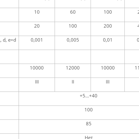
10
60
100
20
100
200
 d, e=d
0,001
0,005
0,01
10000
12000
10000
1
III
II
III
+5…+40
100
85
Нет