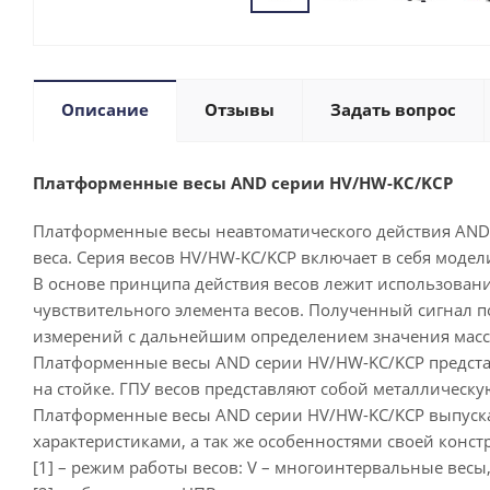
Описание
Отзывы
Задать вопрос
Платформенные весы AND серии HV/HW-KC/KCP
Платформенные весы неавтоматического действия AN
веса. Серия весов HV/HW-KC/KCP включает в себя моде
В основе принципа действия весов лежит использован
чувствительного элемента весов. Полученный сигнал 
измерений с дальнейшим определением значения массы
Платформенные весы AND серии HV/HW-KC/KCP представл
на стойке. ГПУ весов представляют собой металличес
Платформенные весы AND серии HV/HW-KC/KCP выпускаю
характеристиками, а так же особенностями своей констр
[1] – режим работы весов: V – многоинтервальные весы