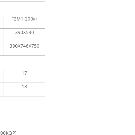
F2M1-200кг
390Х530
390Х746Х750
17
18
00KC(P)