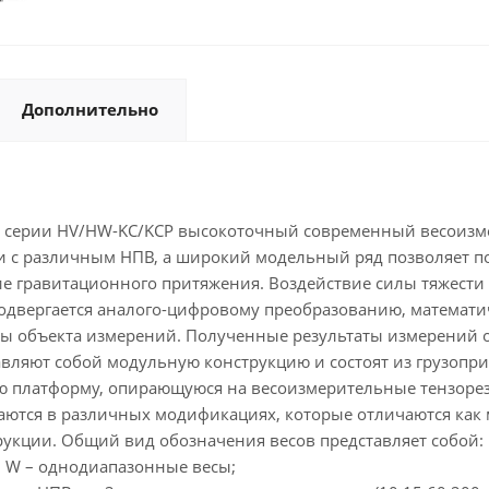
Дополнительно
D серии HV/HW-KC/KCP высокоточный современный весоизм
ли с различным НПВ, а широкий модельный ряд позволяет 
ие гравитационного притяжения. Воздействие силы тяжест
подвергается аналого-цифровому преобразованию, математи
 объекта измерений. Полученные результаты измерений о
яют собой модульную конструкцию и состоят из грузоприе
кую платформу, опирающуюся на весоизмерительные тензоре
тся в различных модификациях, которые отличаются как 
укции. Общий вид обозначения весов представляет собой: H[
, W – однодиапазонные весы;