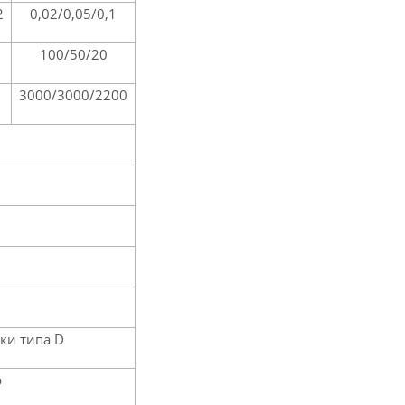
2
0,02/0,05/0,1
100/50/20
3000/3000/2200
йки типа D
р