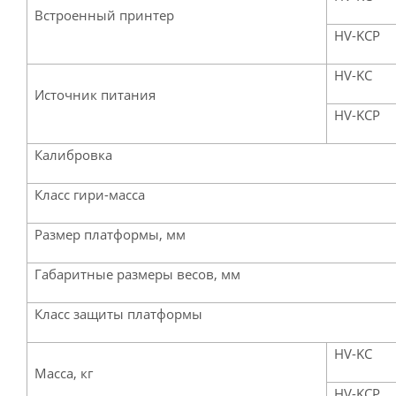
Встроенный принтер
HV-KCP
HV-KC
Источник питания
HV-KCP
Калибровка
Класс гири-масса
Размер платформы, мм
Габаритные размеры весов, мм
Класс защиты платформы
HV-KC
Масса, кг
HV-KCP