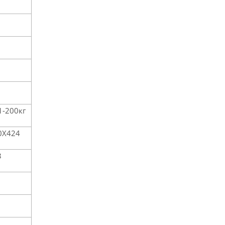
-200кг
0Х424
3