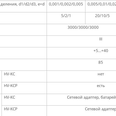
деления, d1/d2/d3, e=d
0,001/0,002/0,005
0,005/0,01/0,0
5/2/1
20/10/5
3000/3000/3000
III
+5…+40
85
HV-KC
нет
HV-KCP
есть
HV-KC
Сетевой адаптер, батаре
HV-KCP
Сетевой адапте