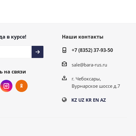
да в курсе!
Наши контакты
+7 (8352) 37-93-50
sale@bara-rus.ru
ь на связи
г. Чебоксары,
Вурнарское шоссе д.7
KZ
UZ
KR
EN
AZ