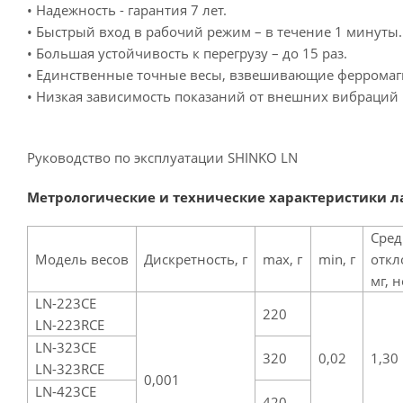
• Надежность - гарантия 7 лет.
• Быстрый вход в рабочий режим – в течение 1 минуты.
• Большая устойчивость к перегрузу – до 15 раз.
• Единственные точные весы, взвешивающие ферромаг
• Низкая зависимость показаний от внешних вибраций
Руководство по эксплуатации SHINKO LN
Метрологические и технические характеристики л
Сред
Модель весов
Дискретность, г
max, г
min, г
откл
мг, 
LN-223CE
220
LN-223RCE
LN-323CE
320
0,02
1,30
LN-323RCE
0,001
LN-423CE
420