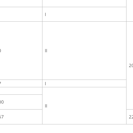
I
0
II
2
7
I
00
II
67
2