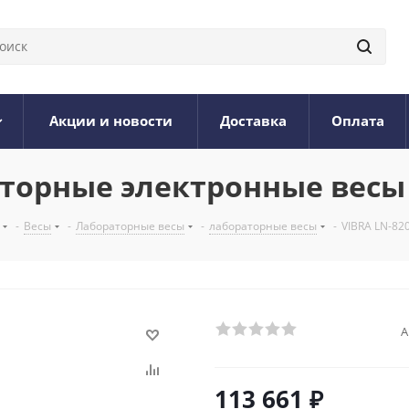
Акции и новости
Доставка
Оплата
раторные электронные весы
-
Весы
-
Лабораторные весы
-
лабораторные весы
-
VIBRA LN-82
А
113 661
₽