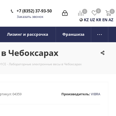
+7 (8352) 37-93-50
0
0
0
0
Заказать звонок
KZ
UZ
KR
EN
AZ
Лизинг и рассрочка
Франшиза
 в Чебоксарах
01CE - Лабораторные электронные весы в Чебоксарах
ртикул:
04359
Производитель:
VIBRA