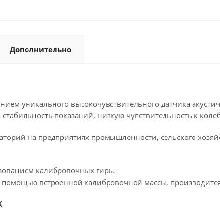
Дополнительно
нием уникального высокочувствительного датчика акустичес
, стабильность показаний, низкую чувствительность к кол
аторий на предприятиях промышленности, сельского хозяйс
ьзованием калибровочных гирь.
я с помощью встроенной калибровочной массы, производитс
K