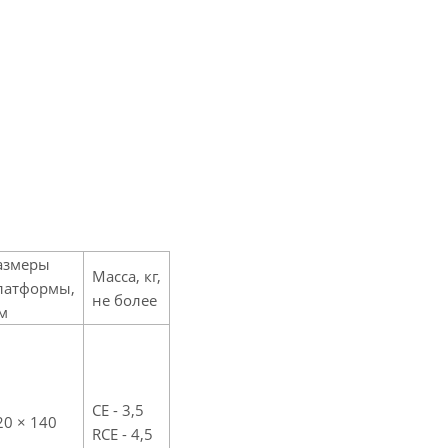
азмеры
Масса, кг,
латформы,
не более
м
CE - 3,5
20 × 140
RCE - 4,5