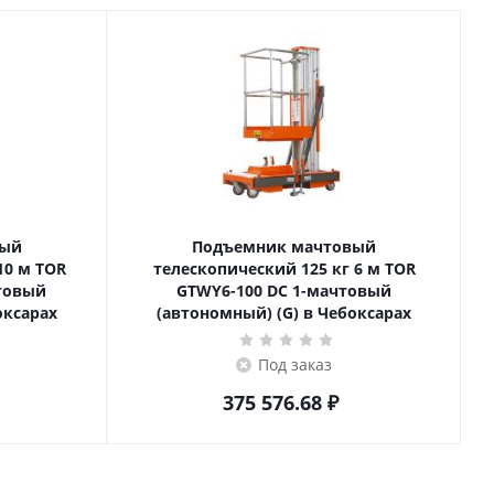
вый
Подъемник мачтовый
телескопический 125 кг 6 м TOR
товый
GTWY6-100 DC 1-мачтовый
оксарах
(автономный) (G) в Чебоксарах
Под заказ
375 576.68
₽