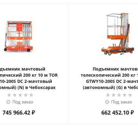
дъемник мачтовый
Подъемник мачто
ский 200 кг 10 м TOR
телескопический 200 кг 10 м TOR
10-200S DC 2-мачтовый
GTWY10-200S DC 2-мач
омный) (N) в Чебоксарах
(автономный) (G) в Чеб
Под заказ
Под заказ
745 966.42
₽
662 452.10
₽