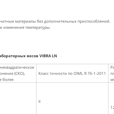
нитные материалы без дополнительных приспособлений.
 и изменения температуры.
абораторных весов VIBRA LN
неквадратическое
Р
онение (СКО),
Класс точности по OIML R 76-1-2011
п
не более
м
II
1