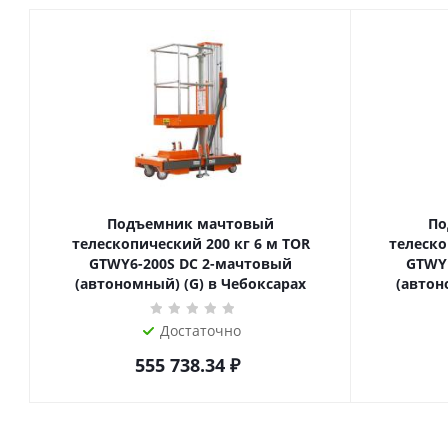
Подъемник мачтовый
По
телескопический 200 кг 6 м TOR
телескопиче
GTWY6-200S DC 2-мачтовый
GTWY
(автономный) (G) в Чебоксарах
(автон
Достаточно
555 738.34
₽