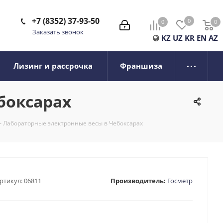
+7 (8352) 37-93-50
0
0
0
0
Заказать звонок
KZ
UZ
KR
EN
AZ
Лизинг и рассрочка
Франшиза
боксарах
- Лабораторные электронные весы в Чебоксарах
ртикул:
06811
Производитель:
Госметр