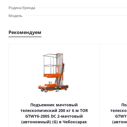
Родина бренда
Модель
Рекомендуем
Подъемник мачтовый
По
телескопический 200 кг 6 м TOR
телескопиче
GTWY6-200S DC 2-мачтовый
GTWY
(автономный) (G) в Чебоксарах
(автон