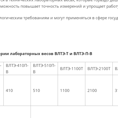
зможность повышает точность измерений и упрощает работу
логическим требованиям и могут применяться в сфере госу
ерии лабораторных весов ВЛТЭ-Т
и ВЛТЭ-П-В
-
ВЛТЭ-410П-
ВЛТЭ-510П-
ВЛТЭ-1100Т
ВЛТЭ-2100Т
В
В
В
410
510
1100
2100
3