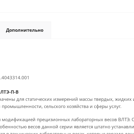
Дополнительно
Л.4043314.001
ЛТЭ-П-В
начены для статических измерений массы твердых, жидких 
промышленности, сельского хозяйства и сферы услуг.
ся модификацией прецизионных лабораторных весов ВЛТЭ. 
Особенностью весов данной серии является штатно устанавл
чается в технических лабораторных весах, которые гораздо 