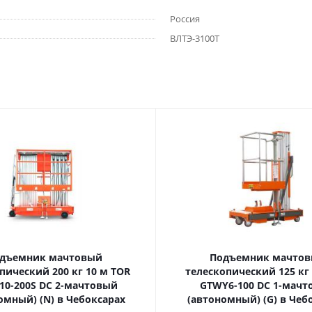
Россия
ВЛТЭ-3100Т
дъемник мачтовый
Подъемник мачто
ский 200 кг 10 м TOR
телескопический 125 кг 6 м TOR
10-200S DC 2-мачтовый
GTWY6-100 DC 1-мач
омный) (N) в Чебоксарах
(автономный) (G) в Чеб