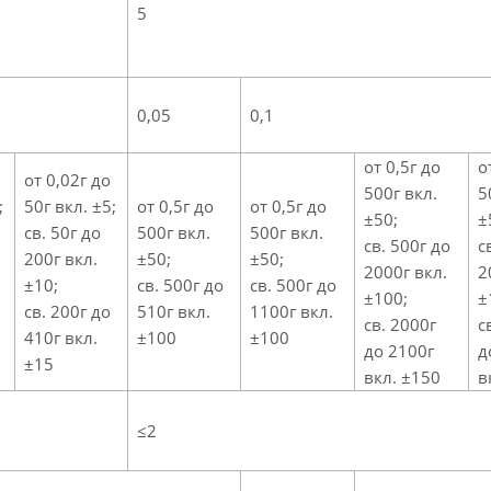
5
0,05
0,1
от 0,5г до
о
от 0,02г до
500г вкл.
5
;
50г вкл. ±5;
от 0,5г до
от 0,5г до
±50;
±
св. 50г до
500г вкл.
500г вкл.
св. 500г до
с
200г вкл.
±50;
±50;
2000г вкл.
2
±10;
св. 500г до
св. 500г до
±100;
±
св. 200г до
510г вкл.
1100г вкл.
св. 2000г
с
410г вкл.
±100
±100
до 2100г
д
±15
вкл. ±150
в
≤2