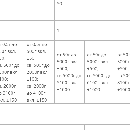
50
1
т 0,5г до
от 0,5г до
00г вкл.
500г вкл.
от 50г до
от 50г до
от 50г
50;
±50;
5000г вкл.
5000г вкл.
5000г
в. 500г до
св. 500г до
±500;
±500;
±500;
000г вкл.
2000г вкл.
св.5000г до
св.5000г до
св.50
100;
±100;
5100г вкл.
6100г вкл.
8100г
в. 2000г
св. 2000г
±1000
±1000
±100
о 3100г
до 4100г
кл. ±150
вкл. ±150