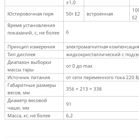
±1,0
10
Юстировочная гиря
50г Е2
встроенная
Е2
Время установления
6
показаний, с, не более
Принцип измерения
электромагнитная компенсаци
Тип дисплея
жидкокристаллический с подсв
Диапазон выборки
от 0 до max
массы тары
Источник питания
от сети переменного тока 220 В,
Габаритные размеры
356 × 213 × 338
весов, мм
Диаметр весовой
91
чаши, мм
Масса, кг, не более
6,2