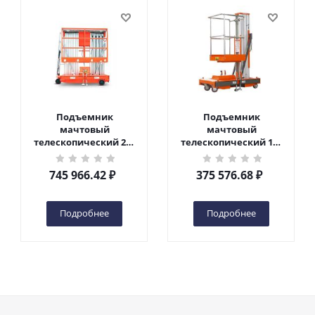
Подъемник
Подъемник
мачтовый
мачтовый
телескопический 200
телескопический 125
кг 10 м TOR GTWY10-
кг 6 м TOR GTWY6-100
200S DC 2-мачтовый
DC 1-мачтовый
745 966.42
₽
375 576.68
₽
(автономный) (N) в
(автономный) (G) в
Чебоксарах
Чебоксарах
Подробнее
Подробнее