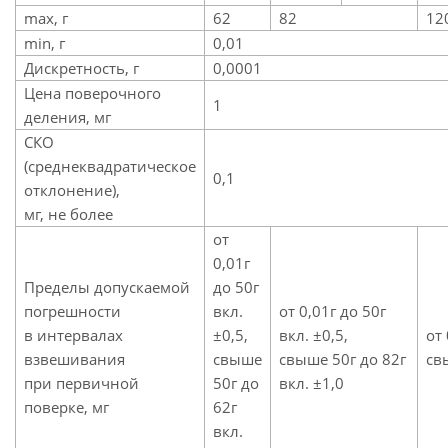
max, г
62
82
12
min, г
0,01
Дискретность, г
0,0001
Цена поверочного
1
деления, мг
СКО
(среднеквадратическое
0,1
отклонение),
мг, не более
от
0,01г
Пределы допускаемой
до 50г
погрешности
вкл.
от 0,01г до 50г
в интервалах
±0,5,
вкл. ±0,5,
от 
взвешивания
свыше
свыше 50г до 82г
св
при первичной
50г до
вкл. ±1,0
поверке, мг
62г
вкл.