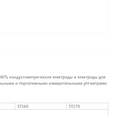
ОВП), кондуктометрические электроды и электроды для
тольными и портативными измерительными pH-метрами.
ST260
ST270