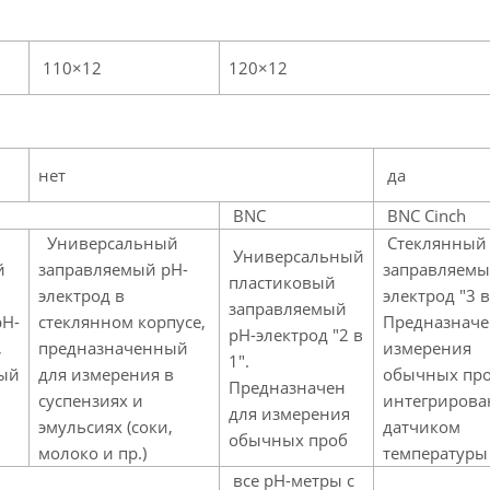
110×12
120×12
нет
да
BNC
BNC Cinch
Универсальный
Стеклянный
Универсальный
й
заправляемый pH-
заправляемы
пластиковый
электрод в
электрод "3 в
заправляемый
pH-
стеклянном корпусе,
Предназначе
pH-электрод "2 в
,
предназначенный
измерения
1".
ый
для измерения в
обычных про
Предназначен
суспензиях и
интегриров
для измерения
эмульсиях (соки,
датчиком
обычных проб
молоко и пр.)
температуры
все pH-метры с