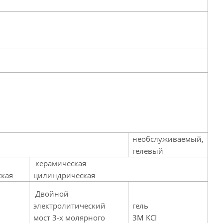
необслуживаемый,
гелевый
керамическая
кая
цилиндрическая
Двойной
электролитический
гель
мост 3-х молярного
3M KCI