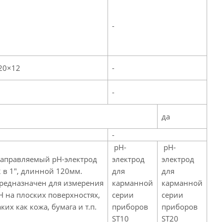
-
20×12
-
-
да
-
pH-
pH-
аправляемый pH-электрод
электрод
электрод
2 в 1", длинной 120мм.
для
для
редназначен для измерения
карманной
карманной
H на плоских поверхностях,
серии
серии
аких как кожа, бумага и т.п.
приборов
приборов
ST10
ST20