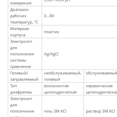
измерения
Диапазон
рабочих
0...80
температур, °С
Материал
пластик
корпуса
Электролит
для
пополнения
Ag/AgCl
системы
сравнения
Гелевый/
необслуживаемый,
обслуживаемы
заправляемый
гелевый
Тип
волокнистая
керамическая
диафрагмы
цилиндрическая
цилиндрическа
Электролит
для
пополнения
гель 3М KCI
раствор 3М KCI