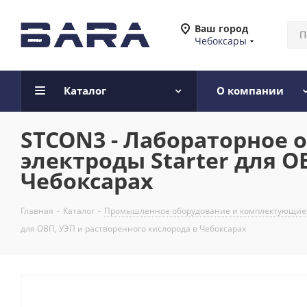
Ваш город
Чебоксары
Каталог
О компании
STCON3 - Лабораторное о
электроды Starter для О
Чебоксарах
Главная
-
Каталог
-
Промышленное оборудование и комплектующие
для ОВП, УЭП и растворенного кислорода в Чебоксарах