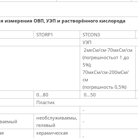
ля измерения ОВП, УЭП и растворённого кислорода
STORP1
STCON3
УЭП
2мкСм/см-70мкСм/см
(погрешностьот 1 до
5%);
70мкСм/см-200мСм/
см
(погрешность 0,5%)
0...80
0...50
Пластик
-
необслуживаемы,
иваемый
-
гелевый
ая
керамическая
-