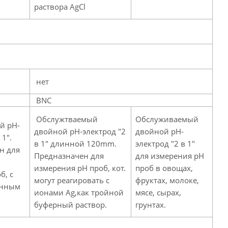
раствора AgCl
нет
BNC
Обслужтваемый
Обслуживаемый
й pH-
двойной pH-электрод "2
двойной pH-
 1".
в 1" длинной 120mm.
электрод "2 в 1"
н для
Предназначен для
для измерения pH
измерения pH проб, кот.
проб в овощах,
б, с
могут реагировать с
фруктах, молоке,
анным
ионами Ag,как тройной
мясе, сырах,
буферный раствор.
грунтах.