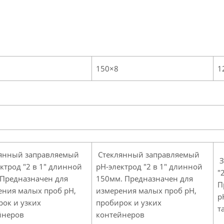
150×8
1
янный заправляемый
Стеклянный заправляемый
З
ктрод "2 в 1" длинной
pH-электрод "2 в 1" длинной
"
 Предназначен для
150мм. Предназначен для
П
ения малых проб pH,
измерения малых проб pH,
p
рок и узких
пробирок и узких
т
йнеров
контейнеров