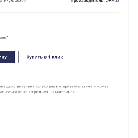
ртикул:
06899
Производитель:
OHAUS
вле?
ину
Купить в 1 клик
ена действительна только для интернет-магазина и может
тличаться от цен в розничных магазинах