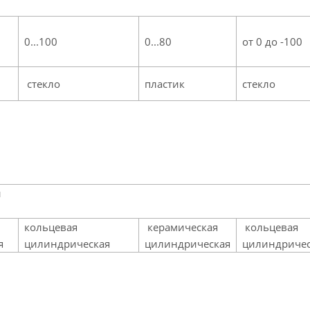
0...100
0...80
от 0 до -100
стекло
пластик
стекло
й
кольцевая
керамическая
кольцевая
я
цилиндрическая
цилиндрическая
цилиндричес