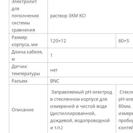
Электролит
для
пополнения
раствор 3KM KCI
системы
сравнения
Размер
120×12
80×5
корпуса, мм
Длина кабеля,
1
м
Датчик
нет
температуры
Разъем
BNC
Заправляемый pH-электрод
Стекл
в стеклянном корпусе для
pH-эле
измерений в чистой воде
80мм.
Описание
(дистиллированной,
измер
дождевой, водопроводной
проби
и т.п.)
конте