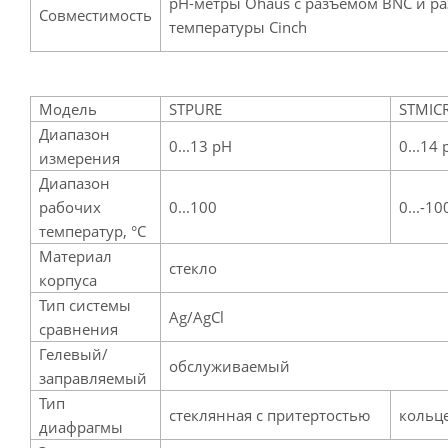
pH-метры Ohaus c разъемом BNC и р
Совместимость
температуры Cinch
Модель
STPURE
STMIC
Диапазон
0...13 pH
0...14 
измерения
Диапазон
рабочих
0...100
0...-10
температур, °С
Материал
стекло
корпуса
Тип системы
Ag/AgCl
сравнения
Гелевый/
обслуживаемый
заправляемый
Тип
стеклянная с притертостью
кольц
диафрагмы