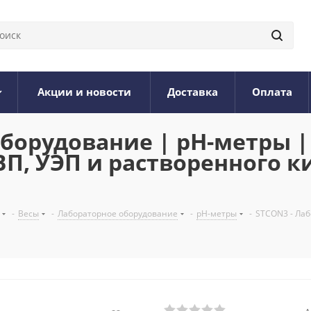
Акции и новости
Доставка
Оплата
борудование | pH-метры |
ВП, УЭП и растворенного к
-
Весы
-
Лабораторное оборудование
-
pH-метры
-
STCON3 - Лаб