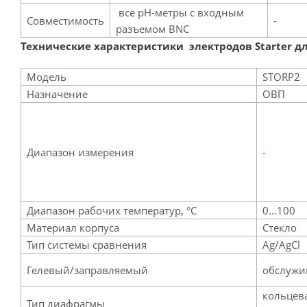
все pH-метры с входным
Совместимость
-
разъемом BNC
Технические характеристики
электродов Starter д
Модель
STORP2
Назначение
ОВП
Диапазон измерения
-
Диапазон рабочих температур, °С
0...100
Материал корпуса
Стекло
Тип системы сравнения
Ag/AgCl
Гелевый/заправляемый
обслуж
кольцев
Тип диафрагмы