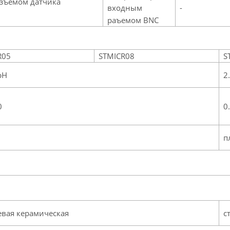
азъемом датчика
входным
-
раъемом BNC
R05
STMICR08
S
pH
2
0
0.
п
евая керамическая
с