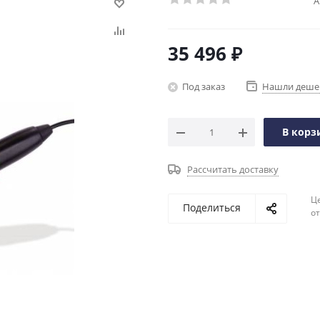
А
35 496
₽
Под заказ
Нашли деше
В корз
Рассчитать доставку
Ц
Поделиться
о