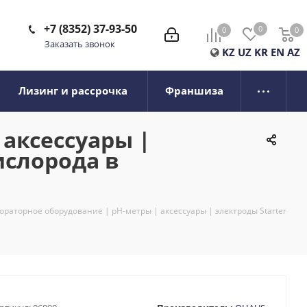
+7 (8352) 37-93-50
0
0
0
0
Заказать звонок
KZ
UZ
KR
EN
AZ
Лизинг и рассрочка
Франшиза
 аксессуары |
ислорода в
ораторное оборудование | pH-метры | аксессуары | электроды Starter