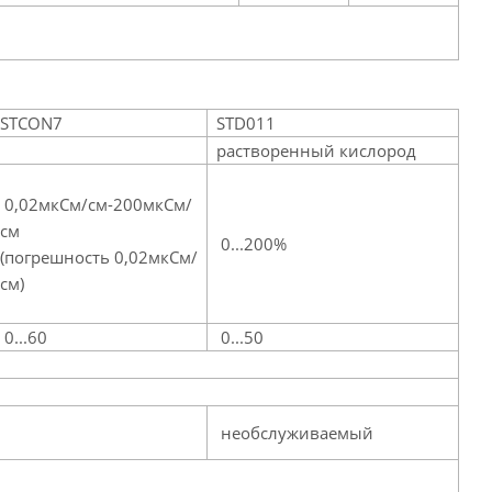
STCON7
STD011
растворенный кислород
0,02мкСм/см-200мкСм/
см
0...200%
(погрешность 0,02мкСм/
см)
0...60
0...50
необслуживаемый