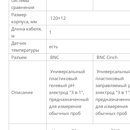
системы
сравнения
Размер
120×12
корпуса, мм
Длина кабеля,
1
м
Датчик
есть
температуры
Разъем
BNC
BNC Cinch
Универсальный
Универсальны
пластиковый
пластиковый
гелевый pH-
заправляемый 
Описание
электрод "3 в 1",
электрод "3 в 1"
предназначенный
предназначенн
для измерения
для измерения
обычных проб
обычных проб