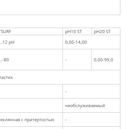
TSURF
pH10 ST
pH20 ST
...12 pH
0,00-14,00
..-80
-
0,00-99,0
ластик
-
необслуживаемый
теклянная с притертостью
-