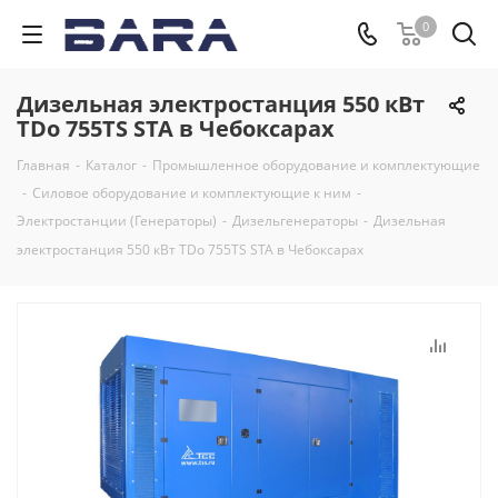
0
Дизельная электростанция 550 кВт
TDo 755TS STA в Чебоксарах
Главная
-
Каталог
-
Промышленное оборудование и комплектующие
-
Силовое оборудование и комплектующие к ним
-
Электростанции (Генераторы)
-
Дизельгенераторы
-
Дизельная
электростанция 550 кВт TDo 755TS STA в Чебоксарах