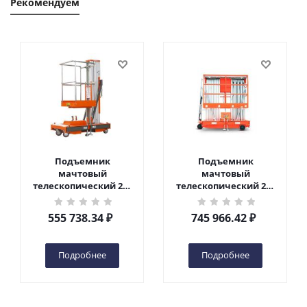
Рекомендуем
Подъемник
Подъемник
мачтовый
мачтовый
телескопический 200
телескопический 200
кг 6 м TOR GTWY6-200S
кг 10 м TOR GTWY10-
DC 2-мачтовый
200S DC 2-мачтовый
555 738.34
₽
745 966.42
₽
(автономный) (G) в
(автономный) (N) в
Чебоксарах
Чебоксарах
Подробнее
Подробнее