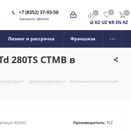
+7 (8352) 37-93-50
0
0
0
0
Заказать звонок
KZ
UZ
KR
EN
AZ
Лизинг и рассрочка
Франшиза
d 280TS CTMB в
Генераторы)
-
Дизельгенераторы
-
Дизельная электростанция
ртикул:
025262
Производитель:
ТСС