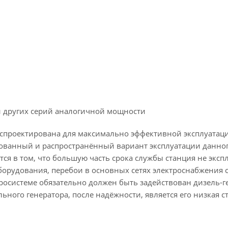
ей других серий аналогичной мощности
спроектирована для максимально эффективной эксплуатаци
ебованный и распространённый вариант эксплуатации данно
я в том, что большую часть срока службы станция не эксплу
рудования, перебои в основных сетях электроснабжения сл
тросистеме обязательно должен быть задействован дизель-г
ного генератора, после надёжности, является его низкая с