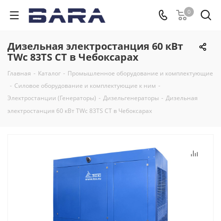
0
Дизельная электростанция 60 кВт
TWc 83TS CT в Чебоксарах
Главная
-
Каталог
-
Промышленное оборудование и комплектующие
-
Силовое оборудование и комплектующие к ним
-
Электростанции (Генераторы)
-
Дизельгенераторы
-
Дизельная
электростанция 60 кВт TWc 83TS CT в Чебоксарах