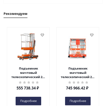
Рекомендуем
Подъемник
Подъемник
мачтовый
мачтовый
телескопический 200
телескопический 200
кг 6 м TOR GTWY6-200S
кг 10 м TOR GTWY10-
DC 2-мачтовый
200S DC 2-мачтовый
555 738.34
₽
745 966.42
₽
(автономный) (G) в
(автономный) (N) в
Чебоксарах
Чебоксарах
Подробнее
Подробнее