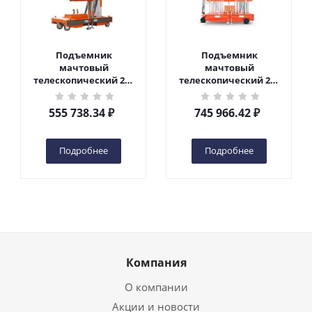
Подъемник
Подъемник
мачтовый
мачтовый
телескопический 200
телескопический 200
кг 6 м TOR GTWY6-200S
кг 10 м TOR GTWY10-
DC 2-мачтовый
200S DC 2-мачтовый
555 738.34
₽
745 966.42
₽
(автономный) (G) в
(автономный) (N) в
Чебоксарах
Чебоксарах
Подробнее
Подробнее
Компания
О компании
Акции и новости