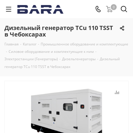
0
Дизельный генератор TCu 110 TSST
в Чебоксарах
Главная
-
Каталог
-
Промышленное оборудование и комплектующие
-
Силовое оборудование и комплектующие к ним
-
Электростанции (Генераторы)
-
Дизельгенераторы
-
Дизельный
генератор TCu 110 TSST в Чебоксарах