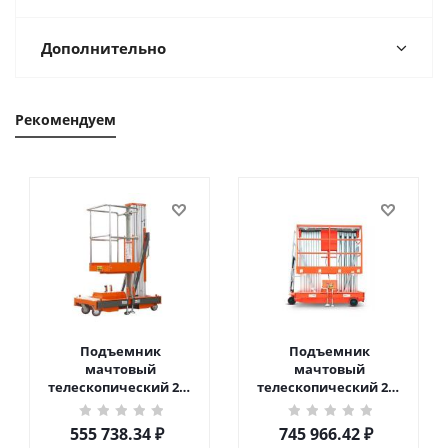
кг 6 м TOR GTWY6-200S
кг 10 м TOR GTWY10-
DC 2-мачтовый
200S DC 2-мачтовый
555 738.34
₽
745 966.42
₽
(автономный) (G) в
(автономный) (N) в
Чебоксарах
Чебоксарах
Подробнее
Подробнее
Компания
О компании
Акции и новости
Лизинг и рассрочка
Франшиза
Иностранным партнерам