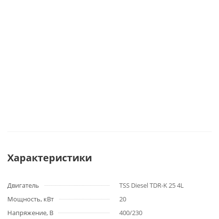
Мощность, кВт
20
Напряжение, В
400/230
Исполнение
Открытое
Частота, Гц
50
Номинальный ток, А
36
Топливный бак, л
70
Количество фаз
3
Максимальная мощность, л.с./
22
кВт
Количество цилиндров
4
Размеры внешние, мм
1450x610x1110
(ВхШхГ)
Вес, кг
480
Гарантия
24 месяца/1000 моточасов
Отзывы