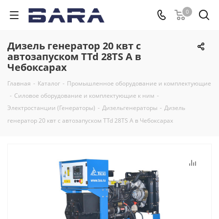
0
Дизель генератор 20 квт с
автозапуском TTd 28TS A в
Чебоксарах
Главная
-
Каталог
-
Промышленное оборудование и комплектующие
-
Силовое оборудование и комплектующие к ним
-
Электростанции (Генераторы)
-
Дизельгенераторы
-
Дизель
генератор 20 квт с автозапуском TTd 28TS A в Чебоксарах