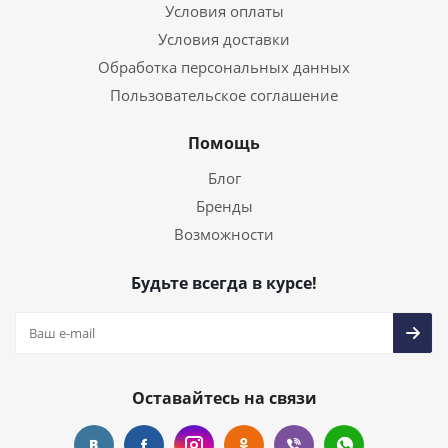
Оставайтесь на связи
Наши контакты
+7 (8352) 37-93-50
sale@bara-rus.ru
г. Чебоксары, Вурнарское шоссе д.7
KZ
UZ
KR
EN
AZ
2026 © «BARA» - интернет-магазин оборудования и
материалов для строительства, промышленности и
склада