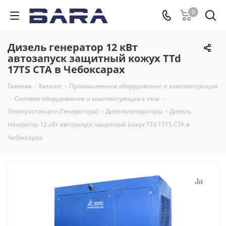
0
Дизель генератор 12 кВт
автозапуск защитный кожух TTd
17TS CTA в Чебоксарах
Главная
-
Каталог
-
Промышленное оборудование и комплектующие
-
Силовое оборудование и комплектующие к ним
-
Электростанции (Генераторы)
-
Дизельгенераторы
-
Дизель
генератор 12 кВт автозапуск защитный кожух TTd 17TS CTA в
Чебоксарах