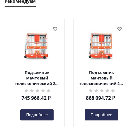
Рекомендуем
Подъемник
Подъемник
мачтовый
мачтовый
телескопический 200
телескопический 200
кг 10 м TOR GTWY10-
кг 12 м TOR GTWY12-
200S DC 2-мачтовый
200S DC 2-мачтовый
745 966.42
₽
868 094.72
₽
(автономный) (N) в
(автономный) (N) в
Чебоксарах
Чебоксарах
Подробнее
Подробнее