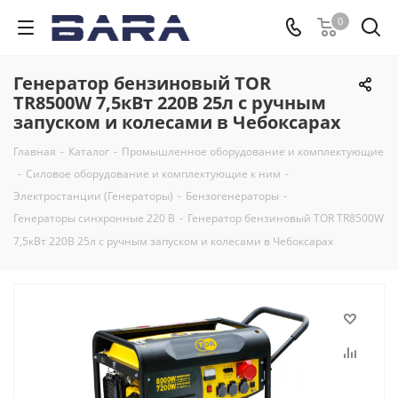
0
Генератор бензиновый TOR
TR8500W 7,5кВт 220В 25л с ручным
запуском и колесами в Чебоксарах
Главная
-
Каталог
-
Промышленное оборудование и комплектующие
-
Силовое оборудование и комплектующие к ним
-
Электростанции (Генераторы)
-
Бензогенераторы
-
Генераторы синхронные 220 В
-
Генератор бензиновый TOR TR8500W
7,5кВт 220В 25л с ручным запуском и колесами в Чебоксарах