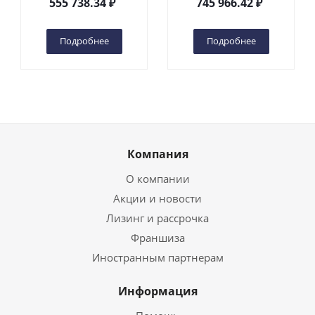
555 738.34
₽
745 966.42
₽
(автономный) (G) в
(автономный) (N) в
Чебоксарах
Чебоксарах
Подробнее
Подробнее
Компания
О компании
Акции и новости
Лизинг и рассрочка
Франшиза
Иностранным партнерам
Информация