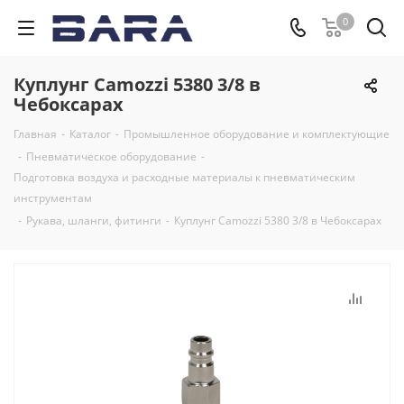
0
Куплунг Camozzi 5380 3/8 в
Чебоксарах
Главная
-
Каталог
-
Промышленное оборудование и комплектующие
-
Пневматическое оборудование
-
Подготовка воздуха и расходные материалы к пневматическим
инструментам
-
Рукава, шланги, фитинги
-
Куплунг Camozzi 5380 3/8 в Чебоксарах