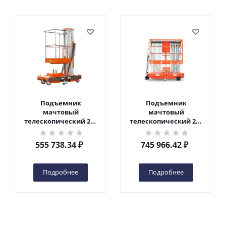
Подъемник
Подъемник
мачтовый
мачтовый
телескопический 200
телескопический 200
кг 6 м TOR GTWY6-200S
кг 10 м TOR GTWY10-
DC 2-мачтовый
200S DC 2-мачтовый
555 738.34
₽
745 966.42
₽
(автономный) (G) в
(автономный) (N) в
Чебоксарах
Чебоксарах
Подробнее
Подробнее