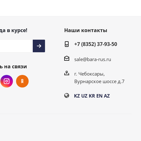
да в курсе!
Наши контакты
+7 (8352) 37-93-50
sale@bara-rus.ru
ь на связи
г. Чебоксары,
Вурнарское шоссе д.7
KZ
UZ
KR
EN
AZ