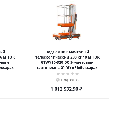
вый
Подъемник мачтовый
телескопический 250 кг 10 м TOR
товый
GTWY10-320 DC 3-мачтовый
оксарах
(автономный) (G) в Чебоксарах
Под заказ
1 012 532.90
₽