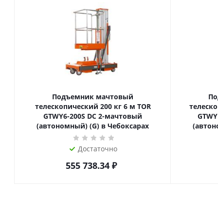
Подъемник мачтовый
По
телескопический 200 кг 6 м TOR
телескопиче
GTWY6-200S DC 2-мачтовый
GTWY
(автономный) (G) в Чебоксарах
(автон
Достаточно
555 738.34
₽