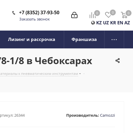
+7 (8352) 37-93-50
0
0
0
0
Заказать звонок
KZ
UZ
KR
EN
AZ
Лизинг и рассрочка
Франшиза
8-1/8 в Чебоксарах
 материалы к пневматическим инструментам
-
ртикул:
26344
Производитель:
Camozzi