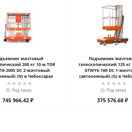
дъемник мачтовый
Подъемник мачто
ский 200 кг 10 м TOR
телескопический 125 кг 6 м TOR
10-200S DC 2-мачтовый
GTWY6-100 DC 1-мач
омный) (N) в Чебоксарах
(автономный) (G) в Чеб
Под заказ
Под заказ
745 966.42
₽
375 576.68
₽