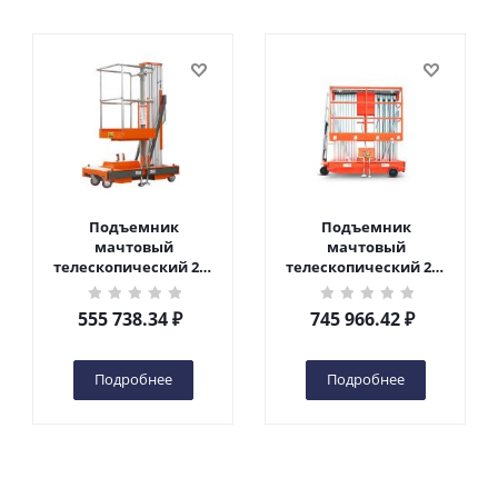
Подъемник
Подъемник
мачтовый
мачтовый
телескопический 200
телескопический 200
кг 6 м TOR GTWY6-200S
кг 10 м TOR GTWY10-
DC 2-мачтовый
200S DC 2-мачтовый
555 738.34
₽
745 966.42
₽
(автономный) (G) в
(автономный) (N) в
Чебоксарах
Чебоксарах
Подробнее
Подробнее