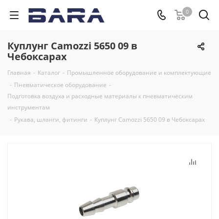
0
Куплунг Camozzi 5650 09 в
Чебоксарах
Главная
-
Каталог
-
Промышленное оборудование и комплектующие
-
Пневматическое оборудование
-
Подготовка воздуха и расходные материалы к пневматическим
инструментам
-
Рукава, шланги, фитинги
-
Куплунг Camozzi 5650 09 в Чебоксарах