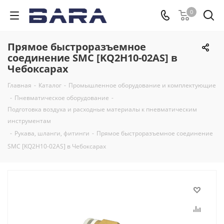
0
Прямое быстроразъемное
соединение SMC [KQ2H10-02AS] в
Чебоксарах
Главная
-
Каталог
-
Промышленное оборудование и комплектующие
-
Пневматическое оборудование
-
Подготовка воздуха и расходные материалы к пневматическим
инструментам
-
Рукава, шланги, фитинги
-
Прямое быстроразъемное соединение
SMC [KQ2H10-02AS] в Чебоксарах