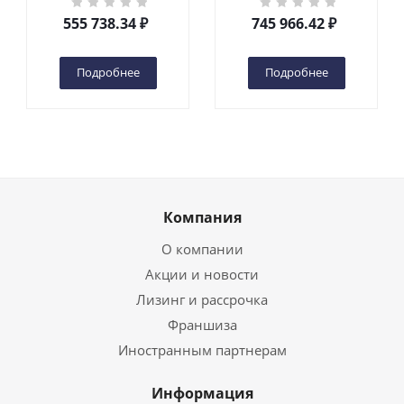
DC 2-мачтовый
200S DC 2-мачтовый
555 738.34
₽
745 966.42
₽
(автономный) (G) в
(автономный) (N) в
Чебоксарах
Чебоксарах
Подробнее
Подробнее
Компания
О компании
Акции и новости
Лизинг и рассрочка
Франшиза
Иностранным партнерам
Информация