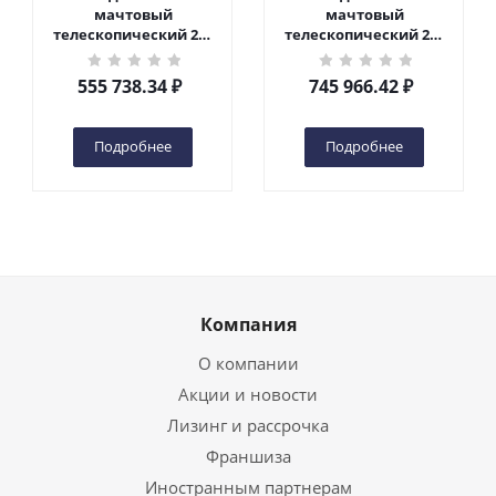
мачтовый
мачтовый
телескопический 200
телескопический 200
кг 6 м TOR GTWY6-200S
кг 10 м TOR GTWY10-
DC 2-мачтовый
200S DC 2-мачтовый
555 738.34
₽
745 966.42
₽
(автономный) (G) в
(автономный) (N) в
Чебоксарах
Чебоксарах
Подробнее
Подробнее
Компания
О компании
Акции и новости
Лизинг и рассрочка
Франшиза
Иностранным партнерам