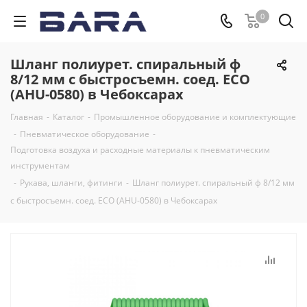
0
Шланг полиурет. спиральный ф
8/12 мм c быстросъемн. соед. ECO
(AHU-0580) в Чебоксарах
Главная
-
Каталог
-
Промышленное оборудование и комплектующие
-
Пневматическое оборудование
-
Подготовка воздуха и расходные материалы к пневматическим
инструментам
-
Рукава, шланги, фитинги
-
Шланг полиурет. спиральный ф 8/12 мм
c быстросъемн. соед. ECO (AHU-0580) в Чебоксарах