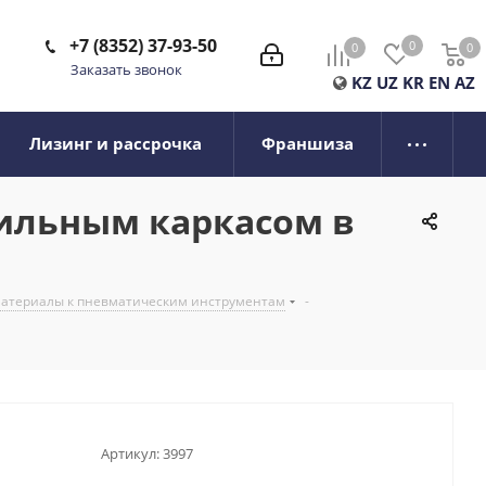
+7 (8352) 37-93-50
0
0
0
0
Заказать звонок
KZ
UZ
KR
EN
AZ
Лизинг и рассрочка
Франшиза
стильным каркасом в
 материалы к пневматическим инструментам
-
Артикул:
3997