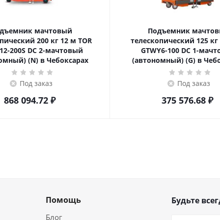
дъемник мачтовый
Подъемник мачто
ский 200 кг 12 м TOR
телескопический 125 кг 6 м TOR
12-200S DC 2-мачтовый
GTWY6-100 DC 1-мач
омный) (N) в Чебоксарах
(автономный) (G) в Чеб
Под заказ
Под заказ
868 094.72
₽
375 576.68
₽
Помощь
Будьте всег
Блог