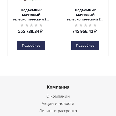
Подъемник
Подъемник
мачтовый
мачтовый
телескопический 200
телескопический 200
кг 6 м TOR GTWY6-200S
кг 10 м TOR GTWY10-
DC 2-мачтовый
200S DC 2-мачтовый
555 738.34
₽
745 966.42
₽
(автономный) (G) в
(автономный) (N) в
Чебоксарах
Чебоксарах
Подробнее
Подробнее
Компания
О компании
Акции и новости
Лизинг и рассрочка