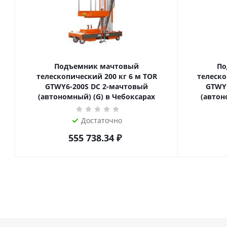
Подъемник мачтовый
По
телескопический 200 кг 6 м TOR
телескопиче
GTWY6-200S DC 2-мачтовый
GTWY
(автономный) (G) в Чебоксарах
(автон
Достаточно
555 738.34
₽