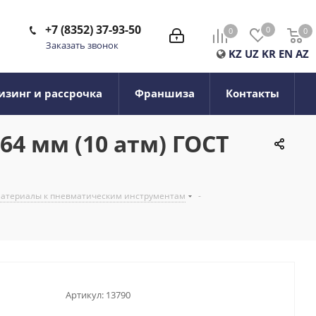
+7 (8352) 37-93-50
0
0
0
0
Заказать звонок
KZ
UZ
KR
EN
AZ
изинг и рассрочка
Франшиза
Контакты
64 мм (10 атм) ГОСТ
 материалы к пневматическим инструментам
-
Артикул:
13790