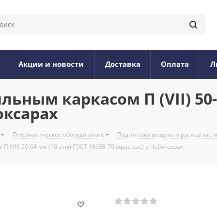
Акции и новости
Доставка
Оплата
Л
льным каркасом П (VII) 50-
оксарах
-
Пневматическое оборудование
-
Подготовка воздуха и расходные
П (VII) 50-64 мм (10 атм) ГОСТ 18698-79 (красные) в Чебоксарах