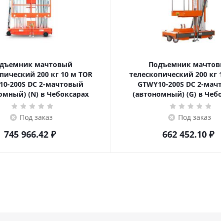
дъемник мачтовый
Подъемник мачто
ский 200 кг 10 м TOR
телескопический 200 кг 10 м TOR
10-200S DC 2-мачтовый
GTWY10-200S DC 2-мач
омный) (N) в Чебоксарах
(автономный) (G) в Чеб
Под заказ
Под заказ
745 966.42
₽
662 452.10
₽