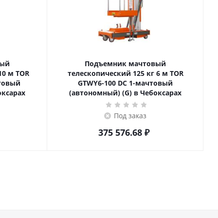
вый
Подъемник мачтовый
телескопический 125 кг 6 м TOR
товый
GTWY6-100 DC 1-мачтовый
оксарах
(автономный) (G) в Чебоксарах
Под заказ
375 576.68
₽