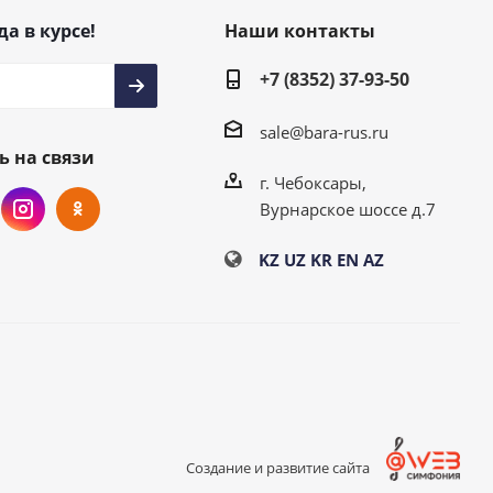
да в курсе!
Наши контакты
+7 (8352) 37-93-50
sale@bara-rus.ru
ь на связи
г. Чебоксары,
Вурнарское шоссе д.7
KZ
UZ
KR
EN
AZ
Создание и развитие сайта