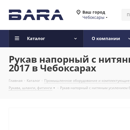
Ваш город
Чебоксары
Каталог
О компании
Рукав напорный с нитяны
2017 в Чебоксарах
Главная
-
Каталог
-
Промышленное оборудование и комплектующие
Рукава, шланги, фитинги
-
Рукав напорный с нитяным усилением 65