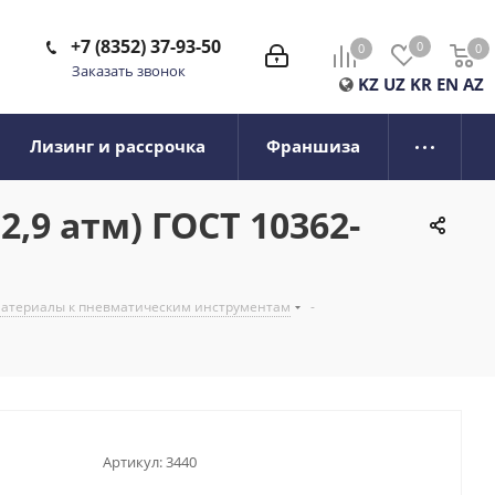
+7 (8352) 37-93-50
0
0
0
0
Заказать звонок
KZ
UZ
KR
EN
AZ
Лизинг и рассрочка
Франшиза
,9 атм) ГОСТ 10362-
 материалы к пневматическим инструментам
-
Артикул:
3440