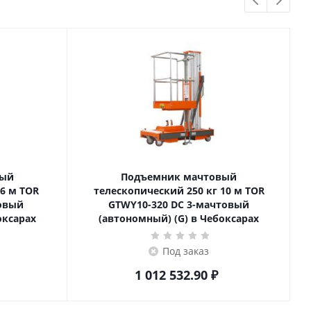
вый
Подъемник мачтовый
телескопический 250 кг 10 м TOR
товый
GTWY10-320 DC 3-мачтовый
оксарах
(автономный) (G) в Чебоксарах
Под заказ
1 012 532.90
₽