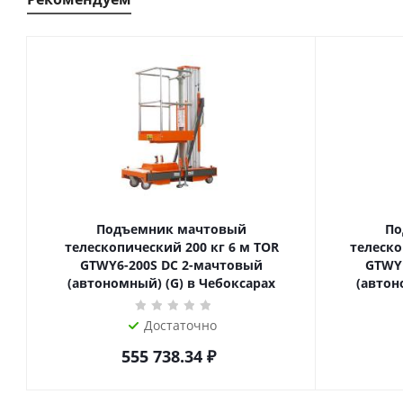
Подъемник мачтовый
По
телескопический 200 кг 6 м TOR
телескопиче
GTWY6-200S DC 2-мачтовый
GTWY
(автономный) (G) в Чебоксарах
(автон
Достаточно
555 738.34
₽