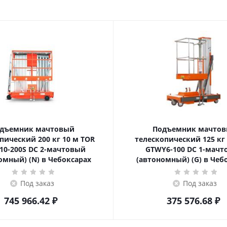
дъемник мачтовый
Подъемник мачто
ский 200 кг 10 м TOR
телескопический 125 кг 6 м TOR
10-200S DC 2-мачтовый
GTWY6-100 DC 1-мач
омный) (N) в Чебоксарах
(автономный) (G) в Чеб
Под заказ
Под заказ
745 966.42
₽
375 576.68
₽