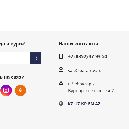
да в курсе!
Наши контакты
+7 (8352) 37-93-50
sale@bara-rus.ru
ь на связи
г. Чебоксары,
Вурнарское шоссе д.7
KZ
UZ
KR
EN
AZ