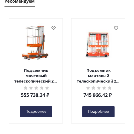
Рекомендуем
Подъемник
Подъемник
мачтовый
мачтовый
телескопический 200
телескопический 200
кг 6 м TOR GTWY6-200S
кг 10 м TOR GTWY10-
DC 2-мачтовый
200S DC 2-мачтовый
555 738.34
₽
745 966.42
₽
(автономный) (G) в
(автономный) (N) в
Чебоксарах
Чебоксарах
Подробнее
Подробнее